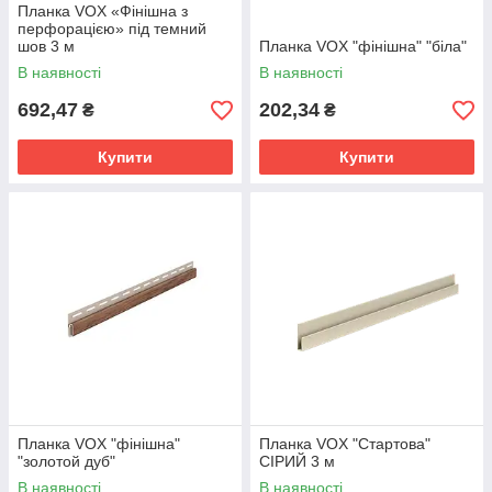
Планка VOX «Фінішна з
перфорацією» під темний
шов 3 м
Планка VOX "фінішна" "біла"
В наявності
В наявності
692,47
202,34
₴
₴
Купити
Купити
Планка VOX "фінішна"
Планка VOX "Стартова"
"золотой дуб"
СІРИЙ 3 м
В наявності
В наявності