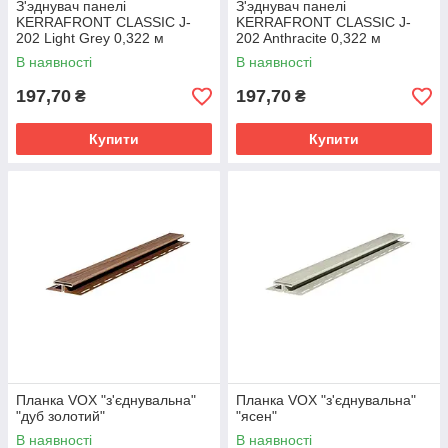
З'эднувач панелі
З'эднувач панелі
KERRAFRONT CLASSIC J-
KERRAFRONT CLASSIC J-
202 Light Grey 0,322 м
202 Anthracite 0,322 м
В наявності
В наявності
197,70
197,70
₴
₴
Купити
Купити
Планка VOX "з'єднувальна"
Планка VOX "з'єднувальна"
"дуб золотий"
"ясен"
В наявності
В наявності