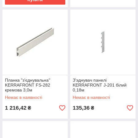
Планка "з'єднувальна"
З'эднувач панелі
KERRAFRONT FS-282
KERRAFRONT J-201 білий
кремова 3,0м
0,18м
Немає в наявності
Немає в наявності
1 216,42
135,36
₴
₴