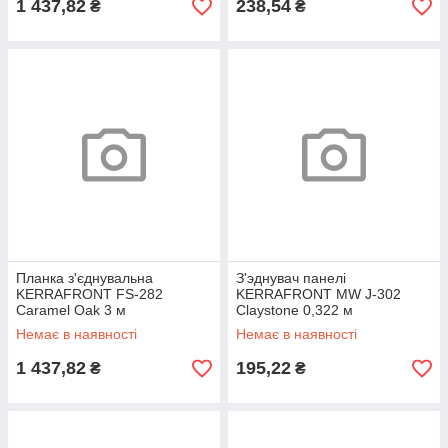
1 437,82
238,54
₴
₴
Планка з'єднувальна
З'эднувач панелі
KERRAFRONT FS-282
KERRAFRONT MW J-302
Caramel Oak 3 м
Claystone 0,322 м
Немає в наявності
Немає в наявності
1 437,82
195,22
₴
₴