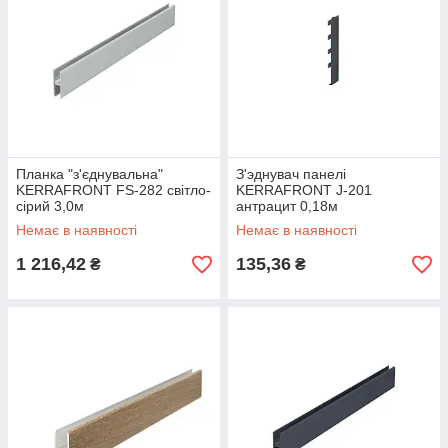
Планка "з'єднувальна"
З'эднувач панелі
KERRAFRONT FS-282 світло-
KERRAFRONT J-201
сірий 3,0м
антрацит 0,18м
Немає в наявності
Немає в наявності
1 216,42
135,36
₴
₴