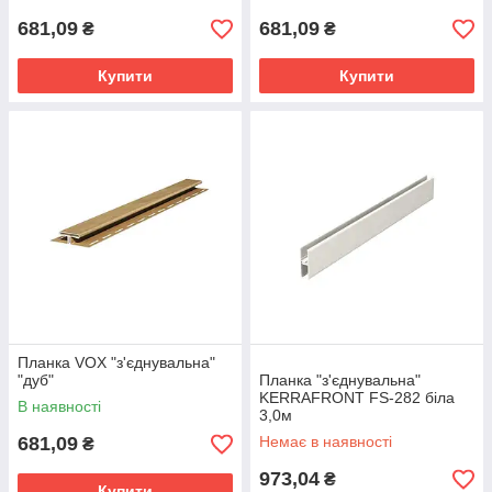
681,09
681,09
₴
₴
Купити
Купити
Планка VOX "з'єднувальна"
"дуб"
Планка "з'єднувальна"
KERRAFRONT FS-282 біла
В наявності
3,0м
681,09
Немає в наявності
₴
973,04
₴
Купити