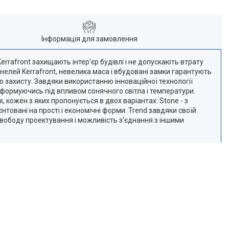
Інформація для замовлення
errafront захищають інтер'єр будівлі і не допускають втрату
нелей Kerrafront, невелика маса і вбудовані замки гарантують
го захисту. Завдяки використанню інноваційної технології
деформуючись під впливом сонячного світла і температури.
, кожен з яких пропонується в двох варіантах: Stone - з
нтовані на прості і економічні форми. Trend завдяки своїй
вободу проектування і можливість з'єднання з іншими