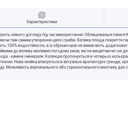
Характеристики
ебують ніякого догляду під час використання. Облицювальні панелі K
аючи тим самим утворення цвілі і грибів. Велика площа покриття па
ють 100% водостійкістю, а їх обрізані краї не вимагають додатково
тійкими до впливу мінливих погодних умов, які не вицвітаючи і не 
ода - камені і мінерали. Колекція пропонується в чотирьох кольорах
ком. Нова лінійка вписується в актуальні архітектурні тренди, оріє
ду. Можливість вертикального або горизонтального монтажу дає с