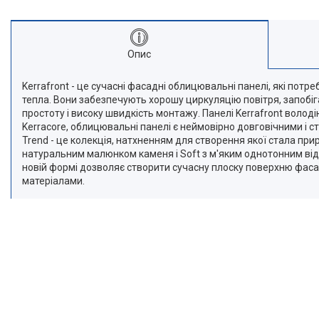
Опис
Kerrafront - це сучасні фасадні облицювальні панелі, які потр
тепла. Вони забезпечують хорошу циркуляцію повітря, запобіг
простоту і високу швидкість монтажу. Панелі Kerrafront володі
Kerracore, облицювальні панелі є неймовірно довговічними і с
Trend - це колекція, натхненням для створення якої стала прир
натуральним малюнком каменя і Soft з м'яким однотонним відтін
новій формі дозволяє створити сучасну плоску поверхню фаса
матеріалами.