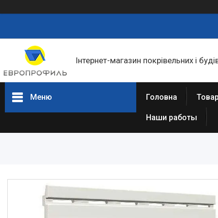
Інтернет-магазин покрівельних і буді
Меню
Головна
Товар
Наши работы
Товари та послуги
Статті
Про нас
Відгуки
Фотогалерея
Представництва та філіали