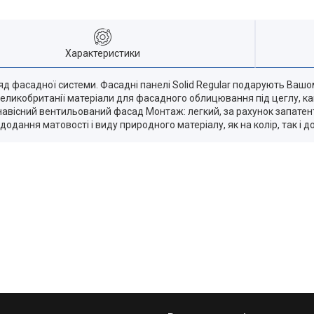
Характеристики
ляд фасадної системи. Фасадні панелі Solid Regular подарують Ваш
 і Великобританії матеріали для фасадного облицювання під цеглу, к
вісний вентильований фасад Монтаж: легкий, за рахунок запатенто
дання матовості і виду природного матеріалу, як на колір, так і дот