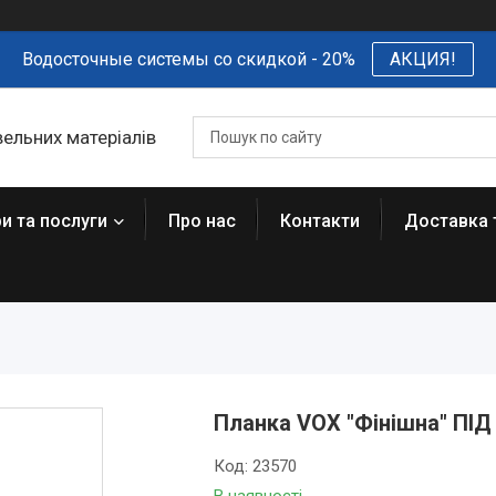
Водосточные системы со скидкой - 20%
АКЦИЯ!
вельних матеріалів
и та послуги
Про нас
Контакти
Доставка 
Планка VOX "Фінішна" ПІ
Код:
23570