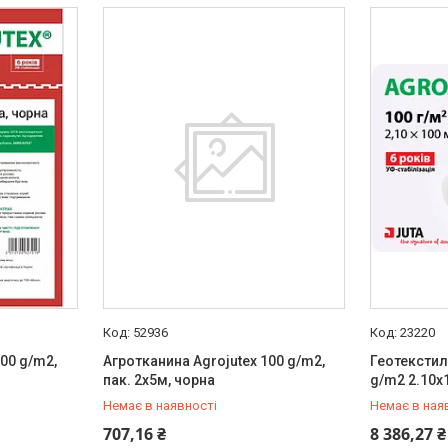
52936
23220
00 g/m2,
Агротканина Agrojutex 100 g/m2,
Геотекстил
пак. 2х5м, чорна
g/m2 2.10x
Немає в наявності
Немає в ная
+380 (67) 519-99-10
+380 (67) 
707,16 ₴
8 386,27 ₴