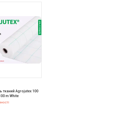
ь тканий Agrojutex 100
100 m White
вності
519-99-10