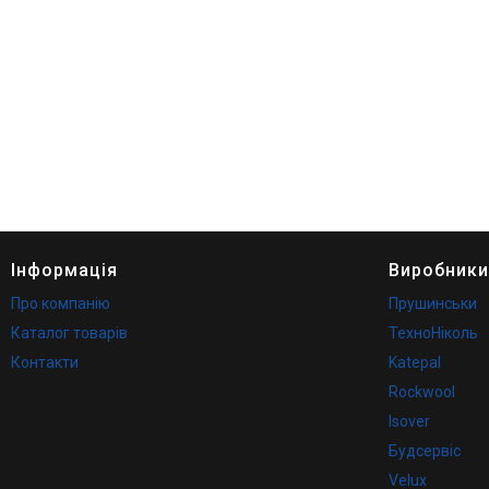
Інформація
Виробники
Про компанію
Прушинськи
Каталог товарів
ТехноНіколь
Контакти
Katepal
Rockwool
Isover
Будсервіс
Velux