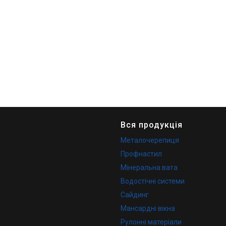
Вся продукція
Металочерепиця
Профнастил
Мінеральна вата
Водостічні системи
Сайдинг
Мансардні вікна
Рулонні матеріали