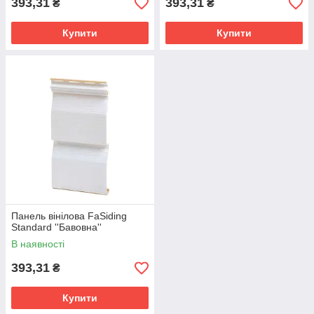
393,31
393,31
₴
₴
Купити
Купити
Панель вінілова FaSiding
Standard ''Бавовна''
В наявності
393,31
₴
Купити