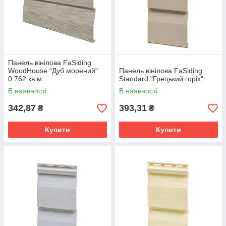
Панель вінілова FaSiding
WoodHouse “Дуб морений“
Панель вінілова FaSiding
0.762 кв.м.
Standard "Грецький горіх"
В наявності
В наявності
342,87
393,31
₴
₴
Купити
Купити