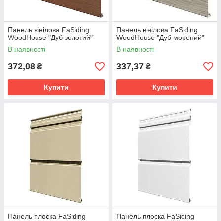
Панель вінілова FaSiding
Панель вінілова FaSiding
WoodHouse "Дуб золотий"
WoodHouse "Дуб морений"
В наявності
В наявності
372,08
337,37
₴
₴
Купити
Купити
Панель плоска FaSiding
Панель плоска FaSiding