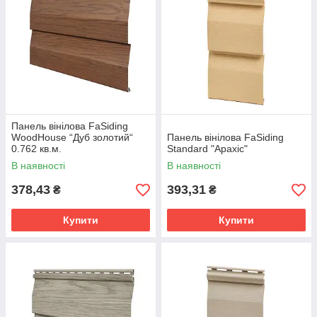
Панель вінілова FaSiding
WoodHouse “Дуб золотий“
Панель вінілова FaSiding
0.762 кв.м.
Standard "Арахіс"
В наявності
В наявності
378,43
393,31
₴
₴
Купити
Купити