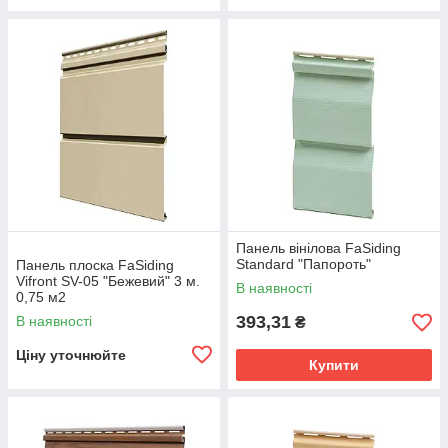
Панель вінілова FaSiding
Standard "Папороть"
Панель плоска FaSiding
Vifront SV-05 "Бежевий" 3 м.
В наявності
0,75 м2
393,31
В наявності
₴
Ціну уточнюйте
Купити