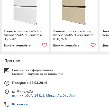
Панель плоска FaSiding
Панель плоска FaSiding
План
Vifront SV-05 “Білий“ 3 м.
Vifront SV-05 "Бежевий" 3
"зов
0,75 м2
м. 0,75 м2
Ціну уточнюйте
Ціну уточнюйте
Цін
Про нас
Рейтинг не сформований
Менше 5 відгуків за останній рік
Працює з 24.03.2014
м. Миколаїв
вул. Китобоїв 14 Б/1, Миколаїв, Україна
Контакти