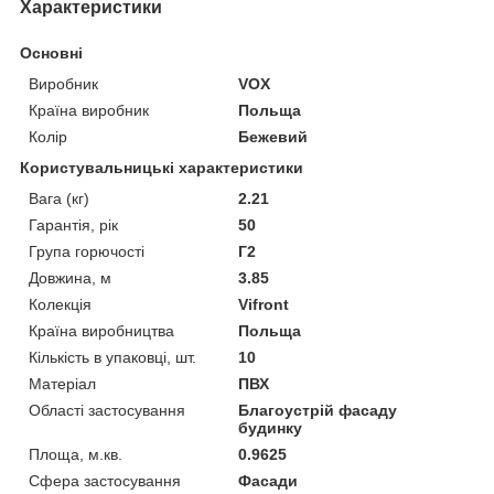
Характеристики
Основні
Виробник
VOX
Країна виробник
Польща
Колір
Бежевий
Користувальницькі характеристики
Вага (кг)
2.21
Гарантія, рік
50
Група горючості
Г2
Довжина, м
3.85
Колекція
Vifront
Країна виробництва
Польща
Кількість в упаковці, шт.
10
Матеріал
ПВХ
Області застосування
Благоустрій фасаду
будинку
Площа, м.кв.
0.9625
Сфера застосування
Фасади