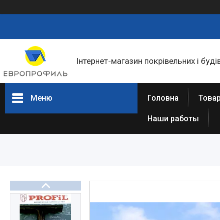
Інтернет-магазин покрівельних і буді
Меню
Головна
Товар
Наши работы
Товари та послуги
Статті
Про нас
Відгуки
Фотогалерея
Представництва та філіали