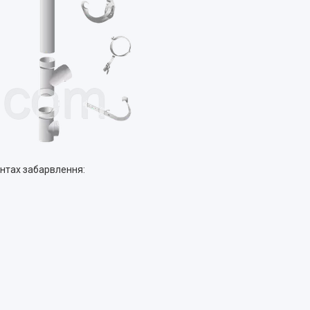
антах забарвлення: