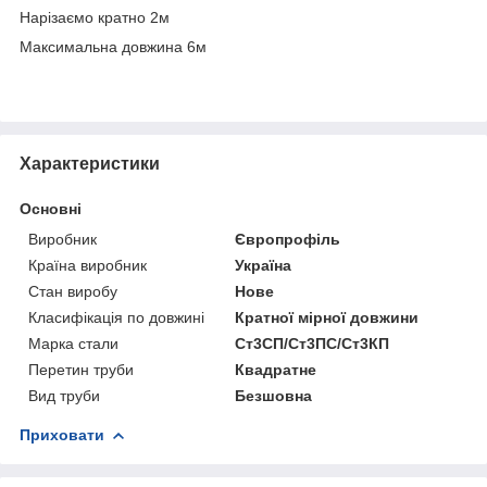
Нарізаємо кратно 2м
Максимальна довжина 6м
Характеристики
Основні
Виробник
Європрофіль
Країна виробник
Україна
Стан виробу
Нове
Класифікація по довжині
Кратної мірної довжини
Марка стали
Ст3СП/Ст3ПС/Ст3КП
Перетин труби
Квадратне
Вид труби
Безшовна
Приховати