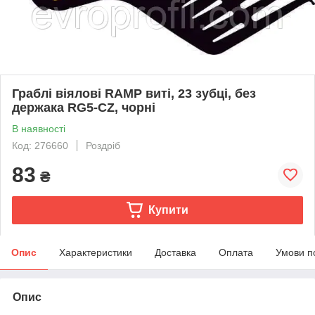
Граблі віялові RAMP виті, 23 зубці, без
держака RG5-CZ, чорні
В наявності
Код: 276660
Роздріб
83
₴
Купити
Опис
Характеристики
Доставка
Оплата
Умови п
Опис