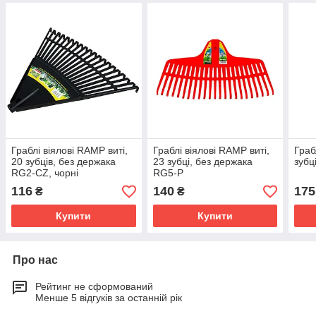
Граблі віялові RAMP виті,
Граблі віялові RAMP виті,
Граб
20 зубців, без держака
23 зубці, без держака
зубц
RG2-CZ, чорні
RG5-P
116
140
175
₴
₴
Купити
Купити
Про нас
Рейтинг не сформований
Менше 5 відгуків за останній рік