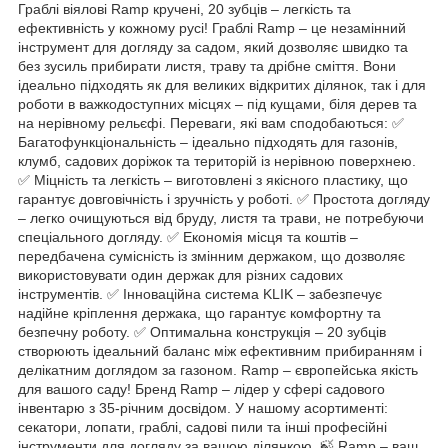
Граблі віялові Ramp кручені, 20 зубців – легкість та
ефективність у кожному русі! Граблі Ramp – це незамінний
інструмент для догляду за садом, який дозволяє швидко та
без зусиль прибирати листя, траву та дрібне сміття. Вони
ідеально підходять як для великих відкритих ділянок, так і для
роботи в важкодоступних місцях – під кущами, біля дерев та
на нерівному рельєфі. Переваги, які вам сподобаються: ✅
Багатофункціональність – ідеально підходять для газонів,
клумб, садових доріжок та територій із нерівною поверхнею.
✅ Міцність та легкість – виготовлені з якісного пластику, що
гарантує довговічність і зручність у роботі. ✅ Простота догляду
– легко очищуються від бруду, листя та трави, не потребуючи
спеціального догляду. ✅ Економія місця та коштів –
передбачена сумісність із змінним держаком, що дозволяє
використовувати один держак для різних садових
інструментів. ✅ Інноваційна система KLIK – забезпечує
надійне кріплення держака, що гарантує комфортну та
безпечну роботу. ✅ Оптимальна конструкція – 20 зубців
створюють ідеальний баланс між ефективним прибиранням і
делікатним доглядом за газоном. Ramp – європейська якість
для вашого саду! Бренд Ramp – лідер у сфері садового
інвентарю з 35-річним досвідом. У нашому асортименті:
секатори, лопати, граблі, садові пили та інші професійні
інструменти для догляду за вашою ділянкою. 🍃 Ramp – ваш