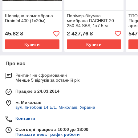
Шипвідна геомембрана
Полімер-бітумна
ТПО
Drainfol 400 (1x20м)
мембрана DACHBIT 20
Flag
250 S4 SBS, 1х7.5 м
армо
45,82
2 427,76
547
₴
₴
Купити
Купити
Про нас
Рейтинг не сформований
Менше 5 відгуків за останній рік
Працює з 24.03.2014
м. Миколаїв
вул. Китобоїв 14 Б/1, Миколаїв, Україна
Контакти
Сьогодні працює з 10:00 до 18:00
Показати весь графік роботи