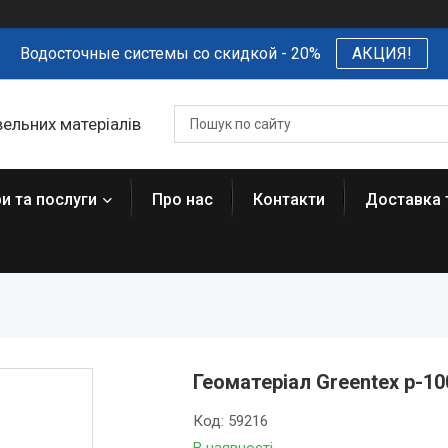
Водосточные системы со скидкой - 20%
АКЦИЯ!
вельних матеріалів
и та послуги
Про нас
Контакти
Доставка 
Геоматеріал Greentex р-10
Код:
59216