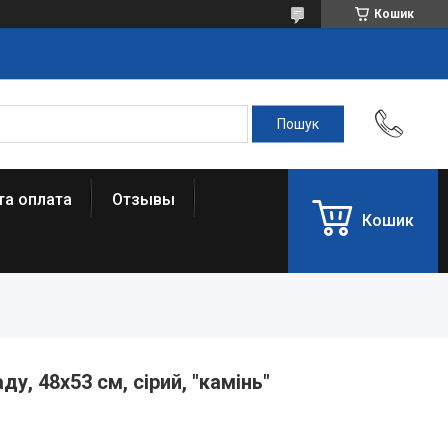
Кошик
та оплата
Отзывы
Кошик
у, 48х53 см, сірий, "камінь"