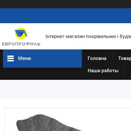
Інтернет-магазин покрівельних і буді
Меню
Головна
Товар
Наши работы
Товари та послуги
Статті
Про нас
Відгуки
Фотогалерея
Представництва та філіали