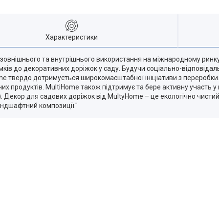
Характеристики
 зовнішнього та внутрішнього використання на міжнародному ринку
мків до декоративних доріжок у саду. Будучи соціально-відповідал
me твердо дотримується широкомасштабної ініціативи з переробки.
 продуктів. MultiHome також підтримує та бере активну участь у к
). Декор для садових доріжок від MultyHomе – це екологічно чисти
андшафтний композиції."