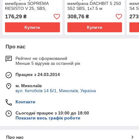
мембрана SOPREMA
мембрана DACHBIT 5 250
мем
RESISTO V 25, SBS,
S52 SBS, 1х7.5 м
S4 S
1х15м
176,29
308,76
273
₴
₴
Купити
Купити
Про нас
Рейтинг не сформований
Менше 5 відгуків за останній рік
Працює з 24.03.2014
м. Миколаїв
вул. Китобоїв 14 Б/1, Миколаїв, Україна
Контакти
Сьогодні працює з 10:00 до 18:00
Показати весь графік роботи
Про нас