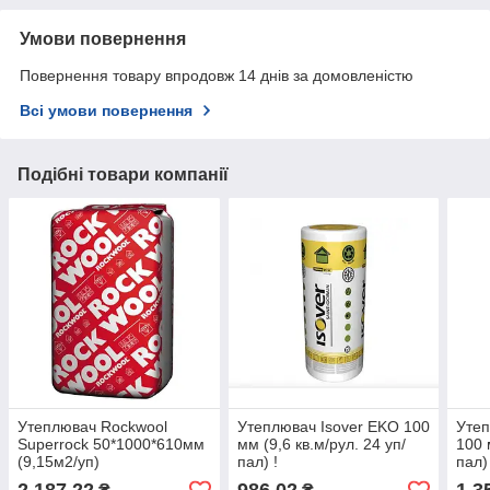
Умови повернення
Повернення товару впродовж 14 днів за домовленістю
Всі умови повернення
Подібні товари компанії
Утеплювач Rockwool
Утеплювач Isover EKO 100
Утеп
Superrock 50*1000*610мм
мм (9,6 кв.м/рул. 24 уп/
100 
(9,15м2/уп)
пал) !
пал)