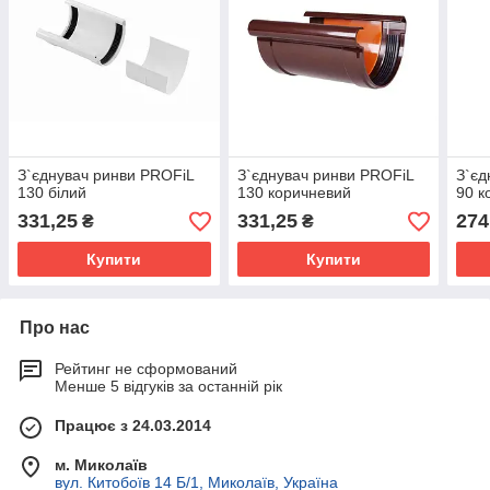
З`єднувач ринви PROFiL
З`єднувач ринви PROFiL
З`єд
130 білий
130 коричневий
90 к
331,25
331,25
274
₴
₴
Купити
Купити
Про нас
Рейтинг не сформований
Менше 5 відгуків за останній рік
Працює з 24.03.2014
м. Миколаїв
вул. Китобоїв 14 Б/1, Миколаїв, Україна