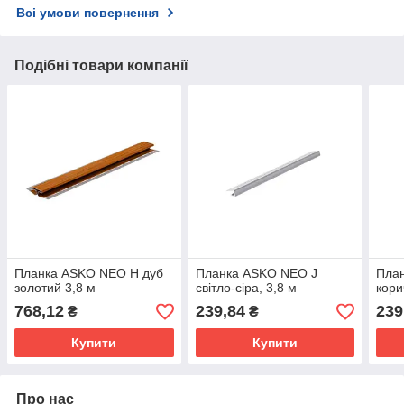
Всі умови повернення
Подібні товари компанії
Планка ASKO NEO Н дуб
Планка ASKO NEO J
Пла
золотий 3,8 м
світло-сіра, 3,8 м
кори
768,12
239,84
239
₴
₴
Купити
Купити
Про нас