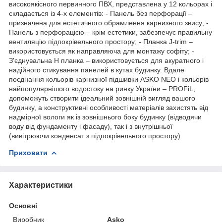
високоякісного первинного ПВХ, представлена у 12 кольорах і
складається із 4-х елементів: - Панель без перфорації –
призначена для естетичного обрамлення карнизного звису; -
Панель з перфорацією – крім естетики, забезпечує правильну
вентиляцію підпокрівельного простору; - Планка J-trim –
використовується як направляюча для монтажу софіту; -
З'єднувальна Н планка – використовується для акуратного і
надійного стикування панелей в кутах будинку. Вдале
поєднання кольорів карнизної підшивки ASKO NEO і кольорів
найпопулярнішого водостоку на ринку України – PROFiL,
допоможуть створити ідеальний зовнішній вигляд вашого
будинку, а конструктивні особливості матеріалів захистять від
надмірної вологи як із зовнішнього боку будинку (відводячи
воду від фундаменту і фасаду), так і з внутрішньої
(вивітрюючи конденсат з підпокрівельного простору).
Приховати
Характеристики
Основні
Виробник
Asko