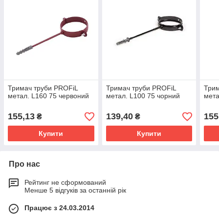
Тримач труби PROFiL
Тримач труби PROFiL
Трим
метал. L160 75 червоний
метал. L100 75 чорний
мета
155,13
139,40
155
₴
₴
Купити
Купити
Про нас
Рейтинг не сформований
Менше 5 відгуків за останній рік
Працює з 24.03.2014