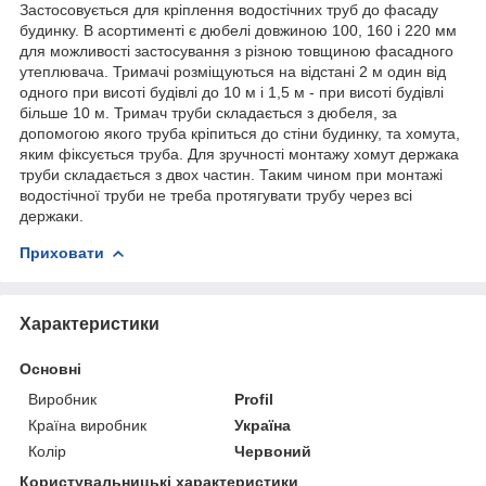
Застосовується для кріплення водостічних труб до фасаду
будинку. В асортименті є дюбелі довжиною 100, 160 і 220 мм
для можливості застосування з різною товщиною фасадного
утеплювача. Тримачі розміщуються на відстані 2 м один від
одного при висоті будівлі до 10 м і 1,5 м - при висоті будівлі
більше 10 м. Тримач труби складається з дюбеля, за
допомогою якого труба кріпиться до стіни будинку, та хомута,
яким фіксується труба. Для зручності монтажу хомут держака
труби складається з двох частин. Таким чином при монтажі
водостічної труби не треба протягувати трубу через всі
держаки.
Приховати
Характеристики
Основні
Виробник
Profil
Країна виробник
Україна
Колір
Червоний
Користувальницькі характеристики