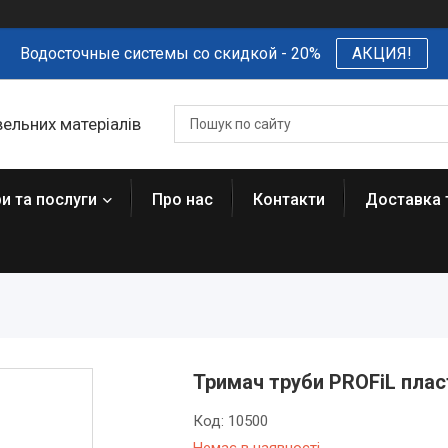
Водосточные системы со скидкой - 20%
АКЦИЯ!
вельних матеріалів
и та послуги
Про нас
Контакти
Доставка 
Тримач труби PROFiL пласт
Код:
10500