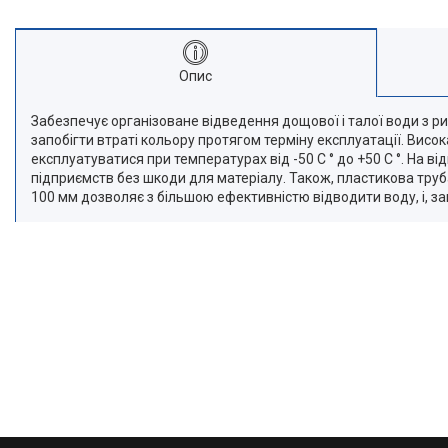
Опис
Забезпечує організоване відведення дощової і талої води з р
запобігти втраті кольору протягом терміну експлуатації. Висо
експлуатуватися при температурах від -50 С ° до +50 С °. На 
підприємств без шкоди для матеріалу. Також, пластикова труб
100 мм дозволяє з більшою ефективністю відводити воду, і, за