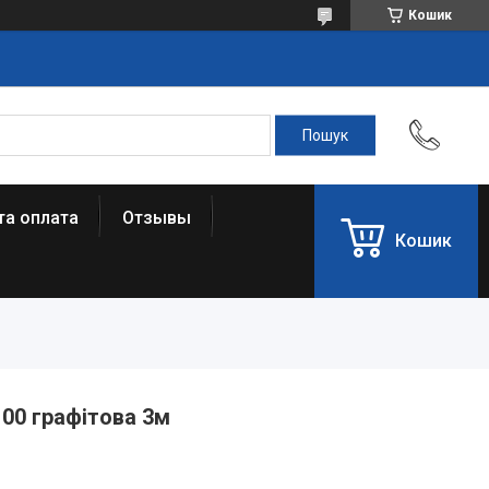
Кошик
та оплата
Отзывы
Кошик
100 графітова 3м