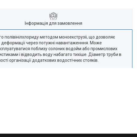
Інформація для замовлення
го полівінілхлориду методом моноекструзіі, що дозволяє
оїть деформації через потужні навантаженння. Може
е експлуатуватися поблизу солоних водойм або промислових
стиками і відводить воду набагато тихіше. Діаметр труби в
сті організації додаткових водостічних стояків.