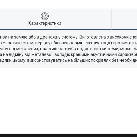
Характеристики
инви на землю або в дренажну систему. Виготовлена з високоякісно
ка еластичність матеріалу збільшує термін експлуатації і протист
відміну від металевих, пластикова труба водостічної системи, мож
а на відміну від металевої, володіє кращими акустичними характери
вдяки цьому, використовуватись на більших покрівлях без необхідно