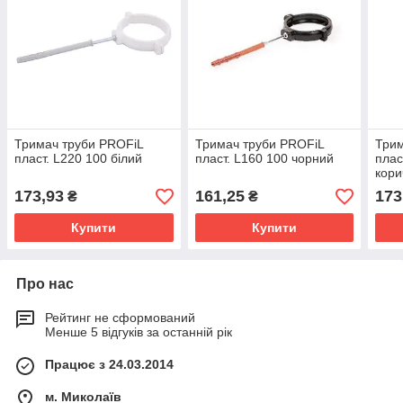
Тримач труби PROFiL
Тримач труби PROFiL
Трим
пласт. L220 100 білий
пласт. L160 100 чорний
плас
кори
173,93
161,25
173
₴
₴
Купити
Купити
Про нас
Рейтинг не сформований
Менше 5 відгуків за останній рік
Працює з 24.03.2014
м. Миколаїв