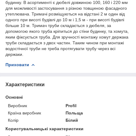
будинку. В асортименті є дюбелі довжиною 100, 160 і 220 мм
для можливості застосування з різною товщиною фасадного
утеплювача. Тримачі розміщуються на відстані 2 м один від
одного при висоті будівлі до 10 м і 1,5 м - при висоті будівлі
більше 10 м. Тримач труби складається з дюбеля, за
допомогою якого труба кріпиться до стіни будинку, та хомута,
яким фіксується труба. Для зручності монтажу хомут держака
труби складається з двох частин. Таким чином при монтажі
водостічної труби не треба протягувати трубу через всі
держаки.
Приховати
Характеристики
Основні
Виробник
Profil
Країна виробник
Польща
Колір
Білий
Користувальницькі характеристики