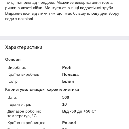
точці, наприклад - ендови. Можливе використання горла
ринви в якості лійки. Монтується в кінці водостічної труби.
Відрізняється від лійки тим що, має більшу площу для збору
води з покрівлі.
Характеристики
Основні
Виробник
Profil
Країна виробник
Польща
Колір
Білий
Користувальницькі характеристики
Вага, г
500
Гарантія, рік
10
Діапазон робочих
Від -50 до +50 С°
температур, °С
Країна виробництва
Poland