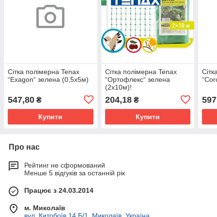
Сітка полімерна Tenax
Сітка полімерна Tenax
Сітк
“Exagon“ зелена (0,5х5м)
“Ортофлекс“ зелена
“Cor
(2х10м)!
547,80
204,18
597
₴
₴
Купити
Купити
Про нас
Рейтинг не сформований
Менше 5 відгуків за останній рік
Працює з 24.03.2014
м. Миколаїв
вул. Китобоїв 14 Б/1, Миколаїв, Україна