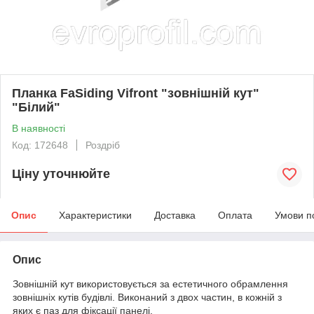
Планка FaSiding Vifront "зовнішній кут"
"Білий"
В наявності
Код: 172648
Роздріб
Ціну уточнюйте
Опис
Характеристики
Доставка
Оплата
Умови п
Опис
Зовнішній кут використовується за естетичного обрамлення
зовнішніх кутів будівлі. Виконаний з двох частин, в кожній з
яких є паз для фіксації панелі.