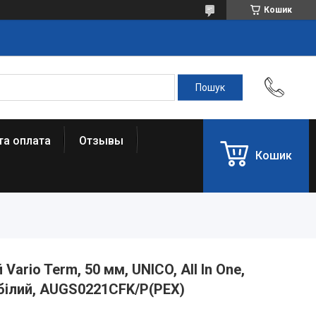
Кошик
та оплата
Отзывы
Кошик
ario Term, 50 мм, UNICO, All In One,
 білий, AUGS0221CFK/P(PEX)