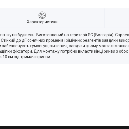
Характеристики
в і кутів будівель. Виготовлений на території ЄС (Болгарія). Спро
. Стійкий до дії сонячних променів і хімічних реагентів завдяки вик
теми забезпечують гумові ущільнювачі, завдяки цьому монтаж можн
іпки фіксатори. Для монтажу потрібно вкласти кінці ринви з обох б
ж 10 см від тримачів ринви.