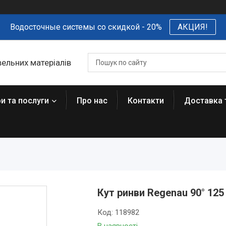
Водосточные системы со скидкой - 20%
АКЦИЯ!
вельних матеріалів
и та послуги
Про нас
Контакти
Доставка 
Кут ринви Regenau 90° 12
Код:
118982