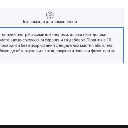
Інформація для замовлення
ектований австрійськими інженерами, досвід яких допоміг
ористанню високоякісної сировини та добавок. Гарантія в 10
а проводити без використання спеціальних мастил або клею.
оків до обмежувальної лінії, закріпити защіпки фіксатора на