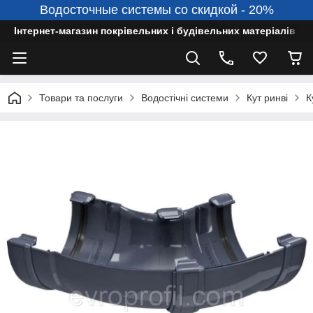
Водосточные системы со скидкой - 20%
Інтернет-магазин покрівельних і будівельних матеріалів
Товари та послуги
Водостічні системи
Кут ринві
К