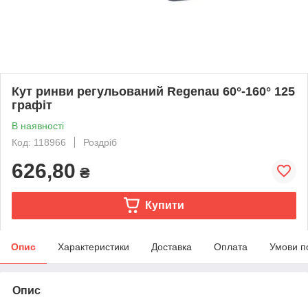
Кут ринви регульований Regenau 60°-160° 125
графіт
В наявності
Код: 118966
Роздріб
626,80
₴
Купити
Опис
Характеристики
Доставка
Оплата
Умови п
Опис