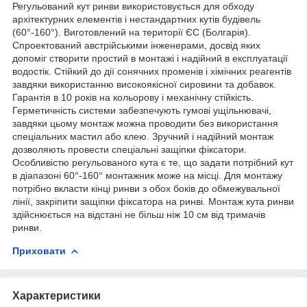
Регульований кут ринви використовується для обходу
архітектурних елементів і нестандартних кутів будівель
(60°-160°). Виготовлений на території ЄС (Болгарія).
Спроектований австрійськими інженерами, досвід яких
допоміг створити простий в монтажі і надійний в експлуатації
водостік. Стійкий до дії сонячних променів і хімічних реагентів
завдяки використанню високоякісної сировини та добавок.
Гарантія в 10 років на кольорову і механічну стійкість.
Герметичність системи забезпечують гумові ущільнювачі,
завдяки цьому монтаж можна проводити без використання
спеціальних мастил або клею. Зручний і надійний монтаж
дозволяють провести спеціальні защіпки фіксатори.
Особливістю регульованого кута є те, що задати потрібний кут
в діапазоні 60°-160° монтажник може на місці. Для монтажу
потрібно вкласти кінці ринви з обох боків до обмежувальної
лінії, закріпити защіпки фіксатора на ринві. Монтаж кута ринви
здійснюється на відстані не більш ніж 10 см від тримачів
ринви.
Приховати
Характеристики