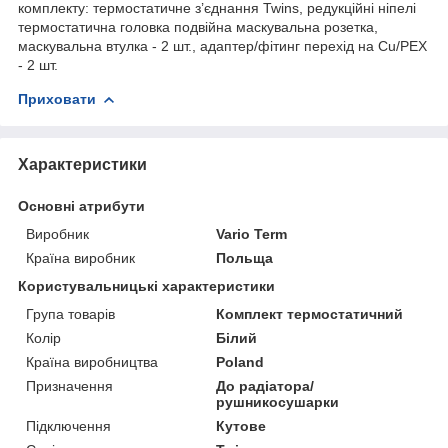
комплекту: термостатичне з’єднання Twins, редукційні ніпелі
термостатична головка подвійна маскувальна розетка,
маскувальна втулка - 2 шт., адаптер/фітинг перехід на Cu/PEX
- 2 шт.
Приховати
Характеристики
Основні атрибути
Виробник
Vario Term
Країна виробник
Польща
Користувальницькі характеристики
Група товарів
Комплект термостатичний
Колір
Білий
Країна виробництва
Poland
Призначення
До радіатора/
рушникосушарки
Підключення
Кутове