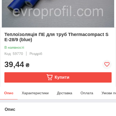
Теплоізоляція ПЕ для труб Thermacompact S
E-28/9 (blue)
В наявності
Код: 59770
Роздріб
39,44
₴
Купити
Опис
Характеристики
Доставка
Оплата
Умови п
Опис