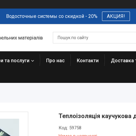
Водосточные системы со скидкой - 20%
АКЦИЯ!
вельних матеріалів
и та послуги
Про нас
Контакти
Доставка 
Теплоізоляція каучукова д
Код:
59758