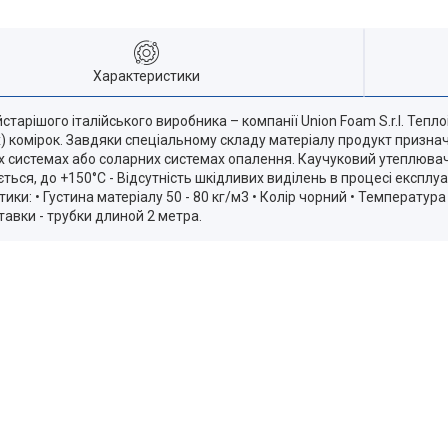
Характеристики
тарішого італійського виробника – компанії Union Foam S.r.l. Тепло
их) комірок. Завдяки спеціальному складу матеріалу продукт призн
их системах або соларних системах опалення. Каучуковий утеплювач 
ться, до +150°С - Відсутність шкідливих виділень в процесі експлуа
ки: • Густина матеріалу 50 - 80 кг/м3 • Колір чорний • Температура
тавки - трубки длиной 2 метра.