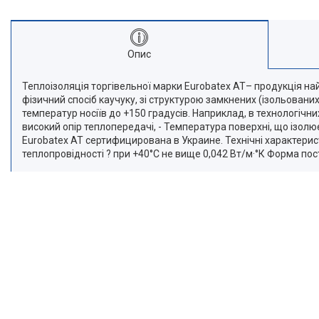
Опис
Теплоізоляція торгівельної марки Eurobatex АТ– продукція найс
фізичний спосіб каучуку, зі структурою замкнених (ізольован
температур носіїв до +150 градусів. Наприклад, в технологічн
високий опір теплопередачі, - Температура поверхні, що ізолює
Eurobatex АТ сертифицирована в Украине. Технічні характеристи
теплопровідності ? при +40°С не вище 0,042 Вт/м·°К Форма пос