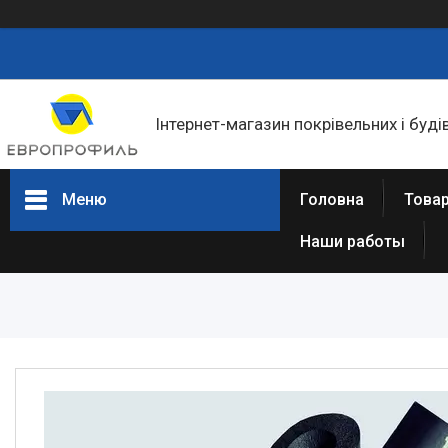
Інтернет-магазин покрівельних і буді
Меню
Головна
Товар
Наши работы
Товари та послуги
Статті
Про нас
Відгуки
Фотогалерея
Представництва та філіали