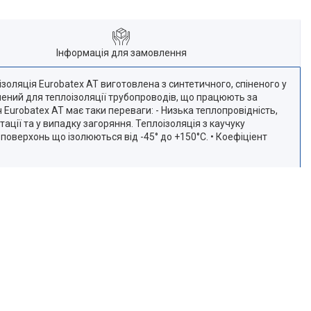
Інформація для замовлення
ізоляція Eurobatex АТ виготовлена з синтетичного, спіненого у
ачений для теплоізоляції трубопроводів, що працюють за
Eurobatex АТ має таки переваги: - Низька теплопровідність,
тації та у випадку загоряння. Теплоізоляція з каучуку
 поверхонь що ізолюються від -45° до +150°С. • Коефіціент