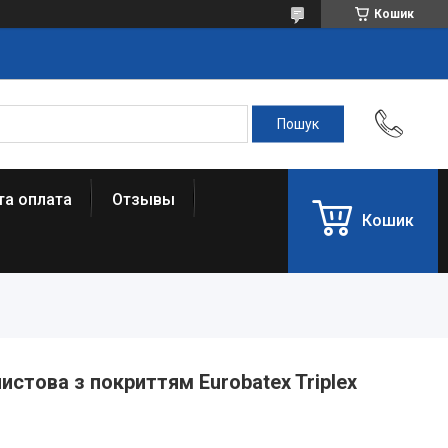
Кошик
та оплата
Отзывы
Кошик
истова з покриттям Eurobatex Triplex