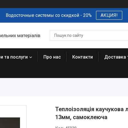
Водосточные системы со скидкой - 20%
АКЦИЯ!
вельних матеріалів
и та послуги
Про нас
Контакти
Доставка 
Теплоізоляція каучукова л
13мм, самоклеюча