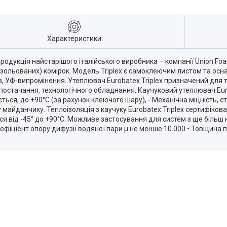
Характеристики
продукція найстарішого італійського виробника – компанії Union Foa
х (ізольованих) комірок. Модель Triplex є самоклеючим листом та о
ів, УФ-випромінення. Утеплювач Eurobatex Triplex призначений для 
остачання, технологічного обладнання. Каучуковий утеплювач Eurob
ться, до +90°С (за рахунок клеючого шару), - Механічна міцність, 
айданчику. Теплоізоляція з каучуку Eurobatex Triplex сертифікована
ся від -45° до +90°С. Можливе застосування для систем з ще більш
 Коефіціент опору дифузії водяної пари µ не менше 10.000 • Товщин