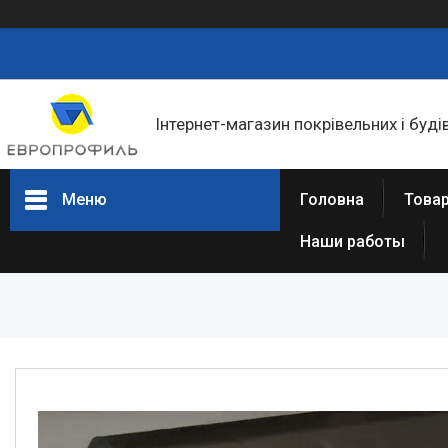
Інтернет-магазин покрівельних і буді
Меню
Головна
Товар
Наши работы
Товари та послуги
Статті
Про нас
Відгуки
Фотогалерея
Представництва та філіали