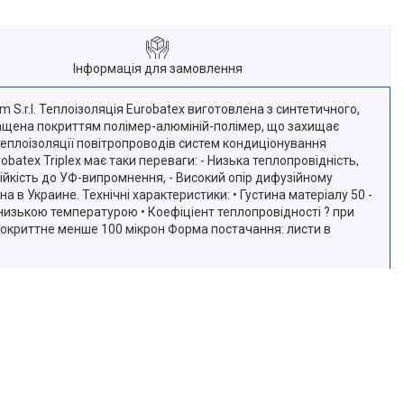
Інформація для замовлення
m S.r.l. Теплоізоляція Eurobatex виготовлена з синтетичного,
снащена покриттям полімер-алюміній-полімер, що захищає
теплоізоляції повітропроводів систем кондиціонування
atex Triplex має таки переваги: - Низька теплопровідність,
стійкість до УФ-випромнення, - Високий опір дифузійному
 в Украине. Технічні характеристики: • Густина матеріалу 50 -
 низькою температурою • Коефіціент теплопровідності ? при
а покриттне менше 100 мікрон Форма постачання: листи в