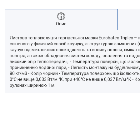
Опис
Листова теплоізоляція торгівельної марки Eurobatex Triplex – 
спіненого у фізичний спосіб каучуку, зі структурою замкнени
каучук від механічних пошкодженнь та впливу вологи, хімікат
повітря, а також обладнання систем холоду, опалення та водоп
високий опір теплопередачі, - Температура поверхні, що ізолює
проникненню водяної пари, - Легкість монтажу на будівльному м
80 кг/м3 • Колір чорний • Температура поверхонь що ізолюють
0°С не вище 0,033 Вт/м·°К, при +40°С не вище 0,037 Вт/м·°К •
рулонах шириною 1 м.