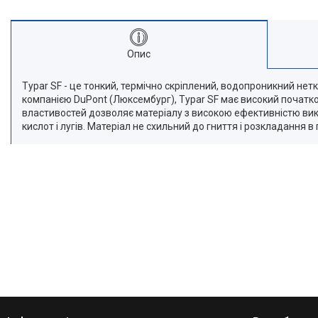
Опис
Typar SF - це тонкий, термічно скріплений, водопроникний нет
компанією DuPont (Люксембург), Typar SF має високий початко
властивостей дозволяє матеріалу з високою ефективністю виконув
кислот і лугів. Матеріал не схильний до гниття і розкладання в 