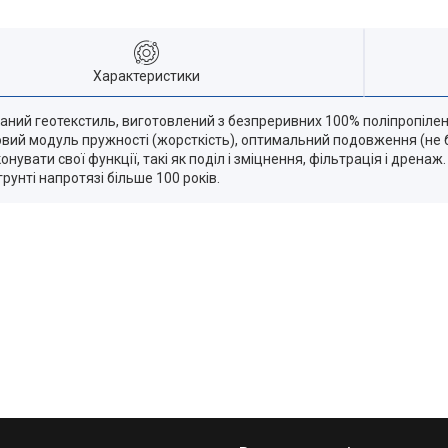
Характеристики
каний геотекстиль, виготовлений з безпреривних 100% поліпропілен
вий модуль пружності (жорсткість), оптимальний подовження (не бі
ати свої функції, такі як поділ і зміцнення, фільтрація і дренаж. М
грунті напротязі більше 100 років.