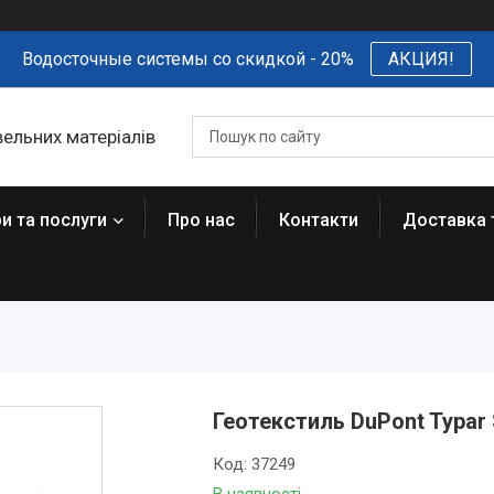
Водосточные системы со скидкой - 20%
АКЦИЯ!
вельних матеріалів
и та послуги
Про нас
Контакти
Доставка 
Геотекстиль DuPont Typar
Код:
37249