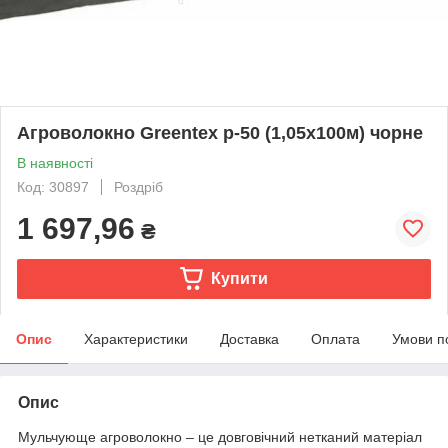
Агроволокно Greentex p-50 (1,05x100м) чорне
В наявності
Код: 30897
Роздріб
1 697,96
₴
Купити
Опис
Характеристики
Доставка
Оплата
Умови п
Опис
Мульчующе агроволокно – це довговічний нетканий матеріал