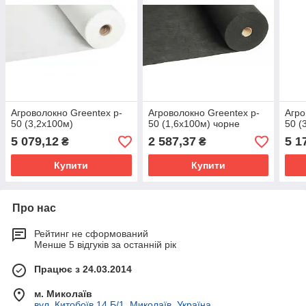
Агроволокно Greentex p-
Агроволокно Greentex p-
Агро
50 (3,2x100м)
50 (1,6x100м) чорне
50 (
5 079,12
2 587,37
5 1
₴
₴
Купити
Купити
Про нас
Рейтинг не сформований
Менше 5 відгуків за останній рік
Працює з 24.03.2014
м. Миколаїв
вул. Китобоїв 14 Б/1, Миколаїв, Україна