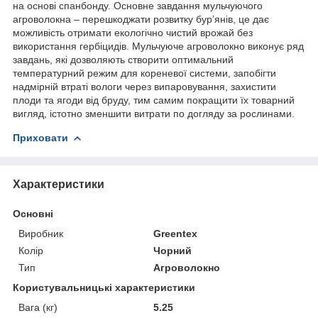
на основі спанбонду. Основне завдання мульчуючого
агроволокна – перешкоджати розвитку бур’янів, це дає
можливість отримати екологічно чистий врожай без
використання гербіцидів. Мульчуюче агроволокно виконує ряд
завдань, які дозволяють створити оптимальний
температурний режим для кореневої системи, запобігти
надмірній втраті вологи через випаровування, захистити
плоди та ягоди від бруду, тим самим покращити їх товарний
вигляд, істотно зменшити витрати по догляду за рослинами.
Приховати
Характеристики
Основні
Виробник
Greentex
Колір
Чорний
Тип
Агроволокно
Користувальницькі характеристики
Вага (кг)
5.25