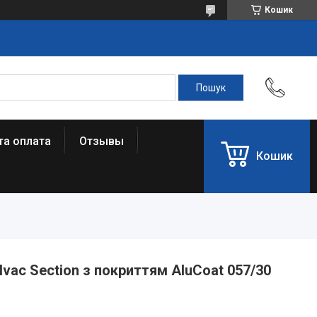
Кошик
та оплата
Отзывы
Кошик
Hvac Section з покриттям AluCoat 057/30