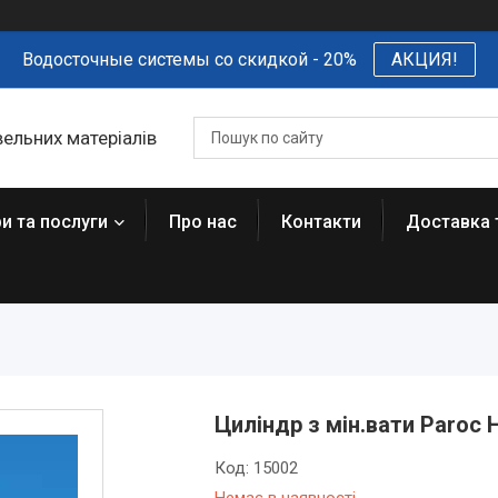
Водосточные системы со скидкой - 20%
АКЦИЯ!
вельних матеріалів
и та послуги
Про нас
Контакти
Доставка 
Циліндр з мін.вати Paroc 
Код:
15002