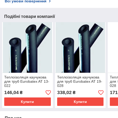
Всі умови повернення
Подібні товари компанії
Теплоізоляція каучукова
Теплоізоляція каучукова
Тепл
для труб Eurobatex AT 13-
для труб Eurobatex AT 19-
для 
022
028
028
146,04
338,02
171
₴
₴
Купити
Купити