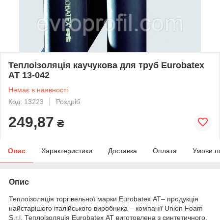
Теплоізоляція каучукова для труб Eurobatex
AT 13-042
Немає в наявності
Код: 13223
Роздріб
249,87
₴
Опис
Характеристики
Доставка
Оплата
Умови п
Опис
Теплоізоляція торгівельної марки Eurobatex АТ– продукція
найстарішого італійського виробника – компанії Union Foam
S.r.l. Теплоізоляція Eurobatex АТ виготовлена з синтетичного,