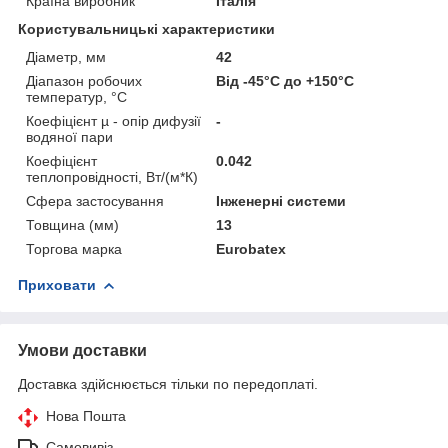
Країна виробник
Італія
Користувальницькі характеристики
Діаметр, мм
42
Діапазон робочих
Від -45°С до +150°С
температур, °С
Коефіцієнт µ - опір дифузії
-
водяної пари
Коефіцієнт
0.042
теплопровідності, Вт/(м*К)
Сфера застосування
Інженерні системи
Товщина (мм)
13
Торгова марка
Eurobatex
Приховати
Умови доставки
Доставка здійснюється тільки по передоплаті.
Нова Пошта
Самовивіз