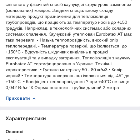
спіненого у фізичний спосіб каучуку, зі структурою замкнених
(ізольованих) комірок. Завдяки спеціальному складу
матеріалу продукт призначений для теплоізоляції
трубопроводів, що працюють за температур носіїв до +150
градусів. Наприклад, в технологічних системах або соларних
системах опалення. Каучуковий утеплювач Eurobatex АТ має
таки переваги: - Низька теплопровідність, високий опір
теплопередачі, - Температура поверхні, що ізолюється, до
+150°С - Відсутність шкідливих виділень в процесі
експлуатації та у випадку загоряння. Теплоізоляція з каучуку
Eurobatex АТ сертифицирована в Украине. Технічні
характеристики: • Густина матеріалу 50 - 80 кг/м3 • Колір
чорний • Температура поверхонь що ізолюються від -45° до
+150°С. • Коефіціент теплопровідності ? при +40°С не вище
0,042 Вт/м·°К Форма поставки - трубки длиной 2 метра.
Приховати
Характеристики
Основні