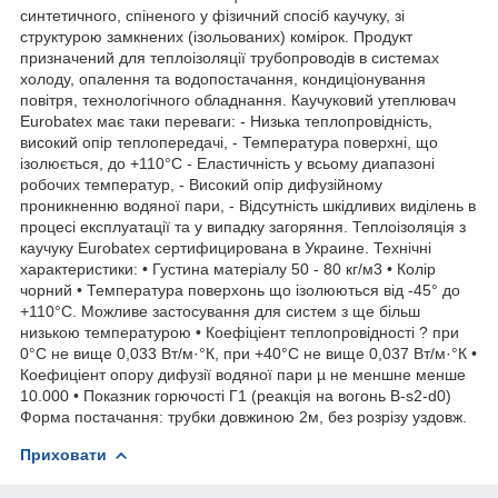
синтетичного, спіненого у фізичний спосіб каучуку, зі
структурою замкнених (ізольованих) комірок. Продукт
призначений для теплоізоляції трубопроводів в системах
холоду, опалення та водопостачання, кондиціонування
повітря, технологічного обладнання. Каучуковий утеплювач
Eurobatex має таки переваги: - Низька теплопровідність,
високий опір теплопередачі, - Температура поверхні, що
ізолюється, до +110°С - Еластичність у всьому диапазоні
робочих температур, - Високий опір дифузійному
проникненню водяної пари, - Відсутність шкідливих виділень в
процесі експлуатації та у випадку загоряння. Теплоізоляція з
каучуку Eurobatex сертифицирована в Украине. Технічні
характеристики: • Густина матеріалу 50 - 80 кг/м3 • Колір
чорний • Температура поверхонь що ізолюються від -45° до
+110°С. Можливе застосування для систем з ще більш
низькою температурою • Коефіціент теплопровідності ? при
0°С не вище 0,033 Вт/м·°К, при +40°С не вище 0,037 Вт/м·°К •
Коефиціент опору дифузії водяної пари µ не меншне менше
10.000 • Показник горючості Г1 (реакція на вогонь B-s2-d0)
Форма постачання: трубки довжиною 2м, без розрізу уздовж.
Приховати