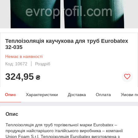
Теплоізоляція каучукова для труб Eurobatex
32-035
Немає в наявності
Код: 10672
Роздріб
324,95
₴
Опис
Характеристики
Доставка
Оплата
Умови п
Опис
Теплоізоляція для труб торгівельної марки Eurobatex –
продукція найстарішого італійського виробника – компанії
Union Foam S.r.l. Теплоізоляція Eurobatex виготовлена з