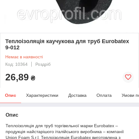
Теплоізоляція каучукова для труб Eurobatex
9-012
Немає в наявності
Код: 10364
Роздріб
26,89
₴
Опис
Характеристики
Доставка
Оплата
Умови п
Опис
Теплоізоляція для труб торгівельної марки Eurobatex –
продукція найстарішого італійського виробника – компанії
Union Foam S.r.l. Теплоізоляція Eurobatex виготовлена з