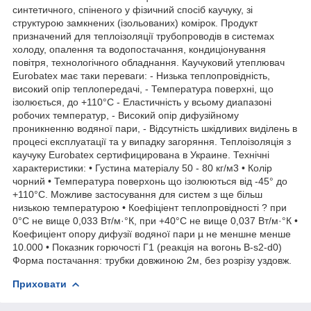
синтетичного, спіненого у фізичний спосіб каучуку, зі
структурою замкнених (ізольованих) комірок. Продукт
призначений для теплоізоляції трубопроводів в системах
холоду, опалення та водопостачання, кондиціонування
повітря, технологічного обладнання. Каучуковий утеплювач
Eurobatex має таки переваги: - Низька теплопровідність,
високий опір теплопередачі, - Температура поверхні, що
ізолюється, до +110°С - Еластичність у всьому диапазоні
робочих температур, - Високий опір дифузійному
проникненню водяної пари, - Відсутність шкідливих виділень в
процесі експлуатації та у випадку загоряння. Теплоізоляція з
каучуку Eurobatex сертифицирована в Украине. Технічні
характеристики: • Густина матеріалу 50 - 80 кг/м3 • Колір
чорний • Температура поверхонь що ізолюються від -45° до
+110°С. Можливе застосування для систем з ще більш
низькою температурою • Коефіціент теплопровідності ? при
0°С не вище 0,033 Вт/м·°К, при +40°С не вище 0,037 Вт/м·°К •
Коефиціент опору дифузії водяної пари µ не меншне менше
10.000 • Показник горючості Г1 (реакція на вогонь B-s2-d0)
Форма постачання: трубки довжиною 2м, без розрізу уздовж.
Приховати