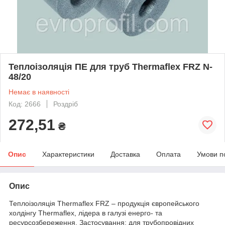
Теплоізоляція ПЕ для труб Thermaflex FRZ N-
48/20
Немає в наявності
Код: 2666
Роздріб
272,51
₴
Опис
Характеристики
Доставка
Оплата
Умови п
Опис
Теплоізоляція Thermaflex FRZ – продукція європейського
холдінгу Thermaflex, лідера в галузі енерго- та
ресурсозбереження. Застосування: для трубопровідних