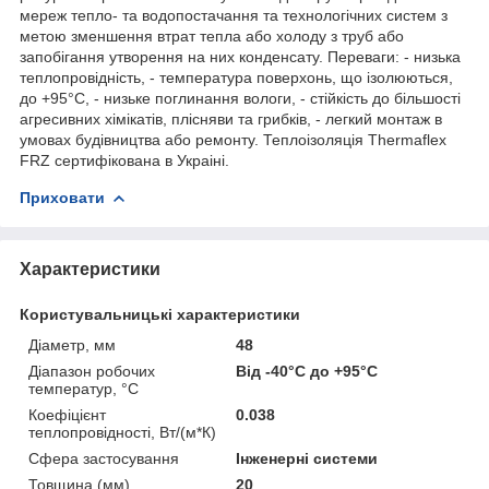
мереж тепло- та водопостачання та технологічних систем з
метою зменшення втрат тепла або холоду з труб або
запобігання утворення на них конденсату. Переваги: - низька
теплопровідність, - температура поверхонь, що ізолюються,
до +95°С, - низьке поглинання вологи, - стійкість до більшості
агресивних хімікатів, плісняви та грибків, - легкий монтаж в
умовах будівництва або ремонту. Теплоізоляція Thermaflex
FRZ сертифiкована в Украiнi.
Приховати
Характеристики
Користувальницькі характеристики
Діаметр, мм
48
Діапазон робочих
Від -40°С до +95°С
температур, °С
Коефіцієнт
0.038
теплопровідності, Вт/(м*К)
Сфера застосування
Інженерні системи
Товщина (мм)
20