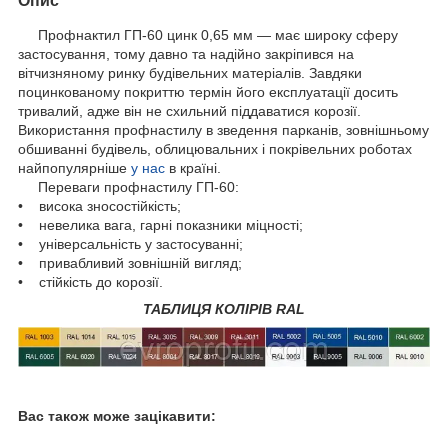
Опис
Профнактил ГП-60 цинк 0,65 мм — має широку сферу
застосування, тому давно та надійно закріпився на
вітчизняному ринку будівельних матеріалів. Завдяки
поцинкованому покриттю термін його експлуатації досить
тривалий, адже він не схильний піддаватися корозії.
Використання профнастилу в зведення парканів, зовнішньому
обшиванні будівель, облицювальних і покрівельних роботах
найпопулярніше
у нас
в країні.
Переваги профнастилу ГП-60:
• висока зносостійкість;
• невелика вага, гарні показники міцності;
• універсальність у застосуванні;
• привабливий зовнішній вигляд;
• стійкість до корозії.
ТАБЛИЦЯ КОЛІРІВ RAL
Вас також може зацікавити: