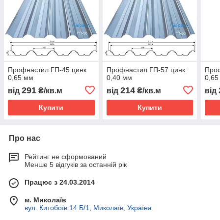
Профнастил ГП-45 цинк
Профнастил ГП-57 цинк
Проф
0,65 мм
0,40 мм
0,65
291
214
від
₴/кв.м
від
₴/кв.м
від
Купити
Купити
Про нас
Рейтинг не сформований
Менше 5 відгуків за останній рік
Працює з 24.03.2014
м. Миколаїв
вул. Китобоїв 14 Б/1, Миколаїв, Україна