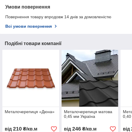
Умови повернення
Повернення товару впродовж 14 днів за домовленістю
Всі умови повернення
Подібні товари компанії
Металочерепиця «Дюна»
Металочерепиця матова
Мет
0,45 мм Україна
0,40
210
246
від
₴/кв.м
від
₴/кв.м
від