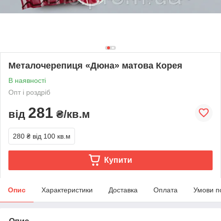
Металочерепиця «Дюна» матова Корея
В наявності
Опт і роздріб
281
від
₴/кв.м
280 ₴
від 100 кв.м
Купити
Опис
Характеристики
Доставка
Оплата
Умови п