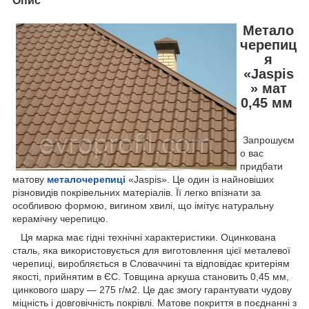
Опис
Метало
черепиц
я
«Jaspis
» мат
0,45 мм
Запрошуєм
о вас
придбати
матову
металочерепиці
«Jaspis». Це один із найновіших
різновидів покрівельних матеріалів. Її легко впізнати за
особливою формою, вигином хвилі, що імітує натуральну
керамічну черепицю.
Ця марка має гідні технічні характеристики. Оцинкована
сталь, яка використовується для виготовлення цієї металевої
черепиці, виробляється в Словаччині та відповідає критеріям
якості, прийнятим в ЄС. Товщина аркуша становить 0,45 мм,
цинкового шару — 275 г/м2. Це дає змогу гарантувати чудову
міцність і довговічність покрівлі. Матове покриття в поєднанні з