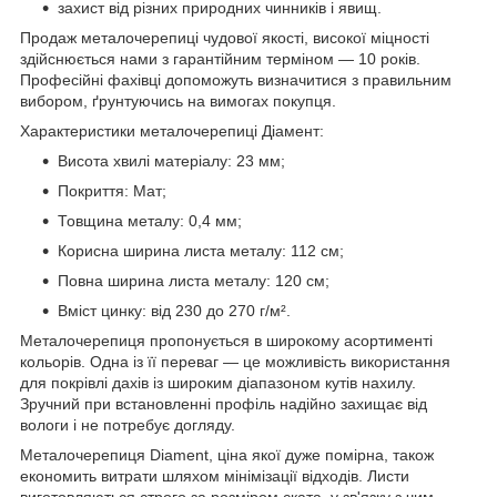
захист від різних природних чинників і явищ.
Продаж металочерепиці чудової якості, високої міцності
здійснюється нами з гарантійним терміном — 10 років.
Професійні фахівці допоможуть визначитися з правильним
вибором, ґрунтуючись на вимогах покупця.
Характеристики металочерепиці Діамент:
Висота хвилі матеріалу: 23 мм;
Покриття: Мат;
Товщина металу: 0,4 мм;
Корисна ширина листа металу: 112 см;
Повна ширина листа металу: 120 см;
Вміст цинку: від 230 до 270 г/м².
Металочерепиця пропонується в широкому асортименті
кольорів. Одна із її переваг — це можливість використання
для покрівлі дахів із широким діапазоном кутів нахилу.
Зручний при встановленні профіль надійно захищає від
вологи і не потребує догляду.
Металочерепиця Diament, ціна якої дуже помірна, також
економить витрати шляхом мінімізації відходів. Листи