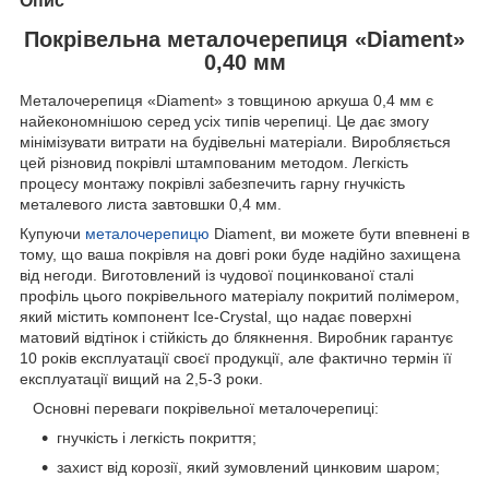
Опис
Покрівельна металочерепиця «Diament»
0,40 мм
Металочерепиця «Diament» з товщиною аркуша 0,4 мм є
найекономнішою серед усіх типів черепиці. Це дає змогу
мінімізувати витрати на будівельні матеріали. Виробляється
цей різновид покрівлі штампованим методом. Легкість
процесу монтажу покрівлі забезпечить гарну гнучкість
металевого листа завтовшки 0,4 мм.
Купуючи
металочерепицю
Diament, ви можете бути впевнені в
тому, що ваша покрівля на довгі роки буде надійно захищена
від негоди. Виготовлений із чудової поцинкованої сталі
профіль цього покрівельного матеріалу покритий полімером,
який містить компонент Ice-Crystal, що надає поверхні
матовий відтінок і стійкість до блякнення. Виробник гарантує
10 років експлуатації своєї продукції, але фактично термін її
експлуатації вищий на 2,5-3 роки.
Основні переваги покрівельної металочерепиці:
гнучкість і легкість покриття;
захист від корозії, який зумовлений цинковим шаром;