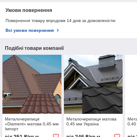
Умови повернення
Повернення товару впродовж 14 днів за домовленістю
Всі умови повернення
Подібні товари компанії
Металочерепиця
Металочерепиця матова
Мет
«Diament» матова 0,45 мм
0,45 мм Україна
0,40
Імпорт
251
246
від
₴/кв.м
від
₴/кв.м
від