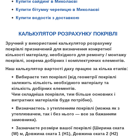
Купити сайдинг в Миколаєві
Купити бітумну черепицю в Миколаєві
Купити водостік з доставкою
КАЛЬКУЛЯТОР РОЗРАХУНКУ ПОКРІВЛІ
Зручний у використанні калькулятор розрахунку
покрівлі призначений для визначення конкретної
кількості матеріалу, необхідного для ремонту / монтажу
покрівлі, зокрема добірних і комплектуючих елементів.
Наш калькулятор вартості даху працює за кілька етапів:
Вибираєте тип покрівлі (від геометрії покрівлі
залежить кількість необхідного матеріалу та
кількість добірних елементів.
Чим складніша покрівля, тим більше основних і
витратних матеріалів буде потрібно).
Визначаєтесь з утепленням покрівлі (можна як з
утеплювачем, так і без нього — все за бажанням
замовника).
Зазначаєте розміри вашої покрівлі (Ширина ската
(W) м, Довжина ската 1 (H1), Довжина ската 2 (H2)