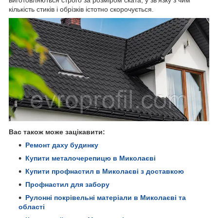
виготовляються строго за розміром ската, у зв'язку з чим
кількість стиків і обрізків істотно скорочується.
Вас також може зацікавити:
Ремонт даху будинку
Купити металочерепицю в Миколаєві
Купити профнастил в Миколаєві з доставкою
Профнастил для забору
Рулонні покрівельні матеріали в Миколаєві та
області