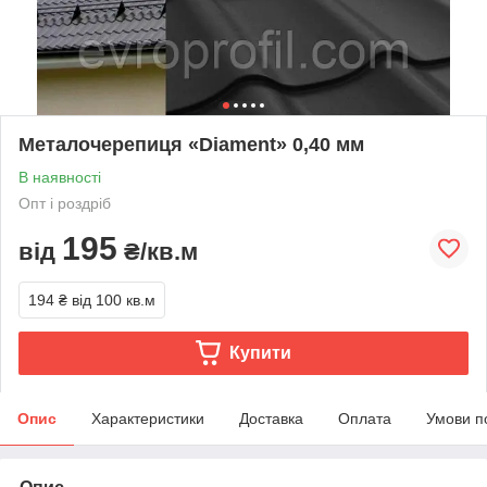
Металочерепиця «Diament» 0,40 мм
В наявності
Опт і роздріб
195
від
₴/кв.м
194 ₴
від 100 кв.м
Купити
Опис
Характеристики
Доставка
Оплата
Умови п