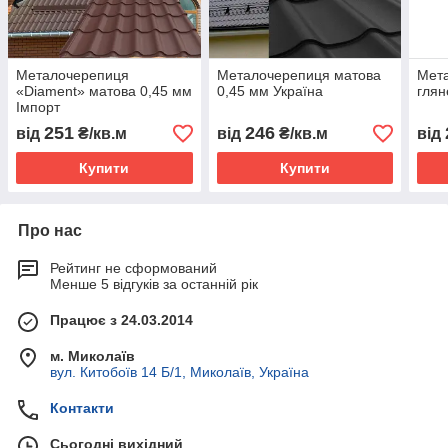
Металочерепиця
Металочерепиця матова
Мет
«Diament» матова 0,45 мм
0,45 мм Україна
глян
Імпорт
251
246
від
₴/кв.м
від
₴/кв.м
від
Купити
Купити
Про нас
Рейтинг не сформований
Менше 5 відгуків за останній рік
Працює з 24.03.2014
м. Миколаїв
вул. Китобоїв 14 Б/1, Миколаїв, Україна
Контакти
Сьогодні вихідний