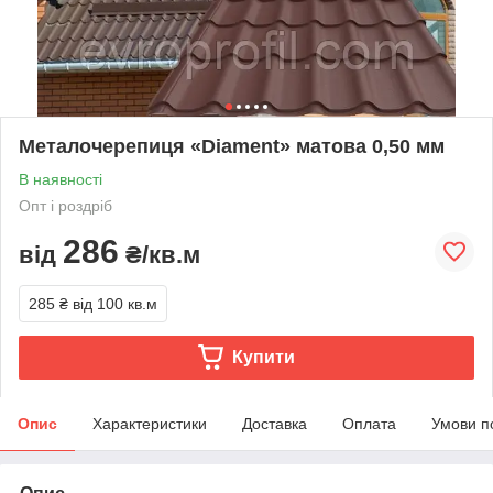
Металочерепиця «Diament» матова 0,50 мм
В наявності
Опт і роздріб
286
від
₴/кв.м
285 ₴
від 100 кв.м
Купити
Опис
Характеристики
Доставка
Оплата
Умови п