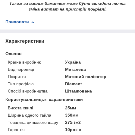
Також за вашим бажанням може бути складена точна
зміна витрат на пристрій покрівлі.
Приховати
Характеристики
Основні
Країна виробник
Україна
Вид черепиці
Металева
Покриття
Матовий поліестер
Тип профілю
Diamant
Спосіб виробництва
Штампована
Користувальницькі характеристики
Висота хвилі
25мм
Ширина одного тайла
350мм
Товщина цинкового шару
275г/м2
Гарантія
10років