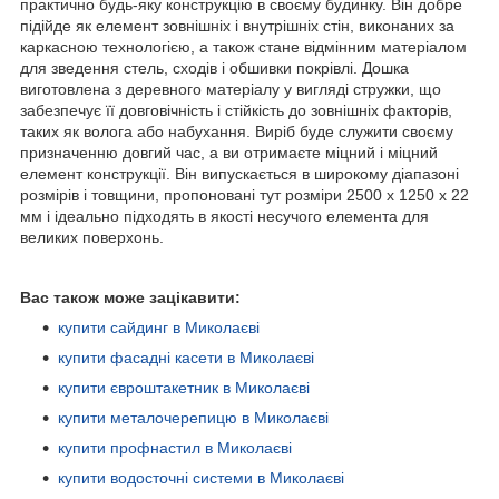
практично будь-яку конструкцію в своєму будинку. Він добре
підійде як елемент зовнішніх і внутрішніх стін, виконаних за
каркасною технологією, а також стане відмінним матеріалом
для зведення стель, сходів і обшивки покрівлі. Дошка
виготовлена ​​з деревного матеріалу у вигляді стружки, що
забезпечує її довговічність і стійкість до зовнішніх факторів,
таких як волога або набухання. Виріб буде служити своєму
призначенню довгий час, а ви отримаєте міцний і міцний
елемент конструкції. Він випускається в широкому діапазоні
розмірів і товщини, пропоновані тут розміри 2500 x 1250 x 22
мм і ідеально підходять в якості несучого елемента для
великих поверхонь.
Вас також може зацікавити:
купити сайдинг в Миколаєві
купити фасадні касети в Миколаєві
купити євроштакетник в Миколаєві
купити металочерепицю в Миколаєві
купити профнастил в Миколаєві
купити водосточні системи в Миколаєві