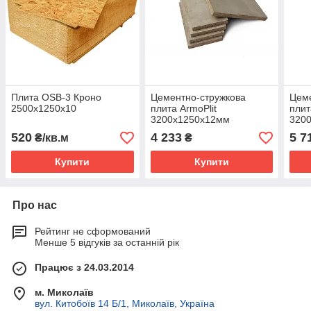
Плита OSB-3 Кроно
Цементно-стружкова
Цеме
2500х1250х10
плита ArmoPlit
плит
3200х1250х12мм
320
520
4 233
5 7
₴/кв.м
₴
Купити
Купити
Про нас
Рейтинг не сформований
Менше 5 відгуків за останній рік
Працює з 24.03.2014
м. Миколаїв
вул. Китобоїв 14 Б/1, Миколаїв, Україна