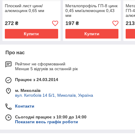
Плоский лист цинк/
Металопрофіль ГП-8 цинк
Мета
алюмоцинк 0,65 мм
0,45 мм/алюмоцинк 0,43
ГП-4
мм
алю
272
197
213
₴
₴
Купити
Купити
Про нас
Рейтинг не сформований
Менше 5 відгуків за останній рік
Працює з 24.03.2014
м. Миколаїв
вул. Китобоїв 14 Б/1, Миколаїв, Україна
Контакти
Сьогодні працює з 10:00 до 14:00
Показати весь графік роботи