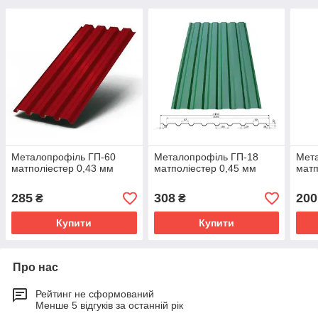
Металопрофіль ГП-60
Металопрофіль ГП-18
Мет
матполіестер 0,43 мм
матполіестер 0,45 мм
матп
285
308
200
₴
₴
Купити
Купити
Про нас
Рейтинг не сформований
Менше 5 відгуків за останній рік