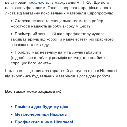
це стіновий
профнастил
з маркуванням ГП-18. Ще його
називають фасадним. Головні переваги профільованого
листа від магазину покрівельних матеріалів Європрофіль:
Сталева основа та спеціальна геометрія ребер
жорсткості надають виробу високу міцність.
Полімерний зовнішній шар профнастилу чудово
захищає аркуш від корозії й надає естетично красивого
зовнішнього вигляду.
Профліс має невелику вагу та зручні габарити
(підробніше в таблиці розмірів нижче), що неабияк
спрощує його монтаж.
І головне — це тривала гарантія й доступна ціна в Ніколаєві
від виробника будівельних матеріалів з досвідом роботи.
Вас також може зацікавити:
Поміняти дах будинку ціна
Металочерепиця Ніколаїв
Профнактил ціна в Ніколаєві