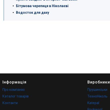
Бітумова черепиця в Ніколаєві
Водосток для даху
Інформація
Виробники
Про компанію
Прушинськи
Каталог товарів
ТехноНіколь
Контакти
Katepal
Rockwool