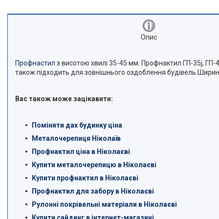
Опис
Профнастил
з висотою хвилі 35-45 мм. Профнактил ГП-35j, ГП-
також підходить для зовнішнього оздоблення будівель.Ширина
Вас також може зацікавити:
Поміняти дах будинку ціна
Металочерепиця Ніколаїв
Профнактил ціна в Ніколаєві
Купити металочерепицю в Ніколаєві
Купити профнактил в Ніколаєві
Профнактил для забору в Ніколаєві
Рулонні покрівельні матеріали в Ніколаєві
Купити сайдинг в інтернет-магазині