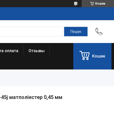
Кошик
та оплата
Отзывы
Кошик
-45j матполіестер 0,45 мм