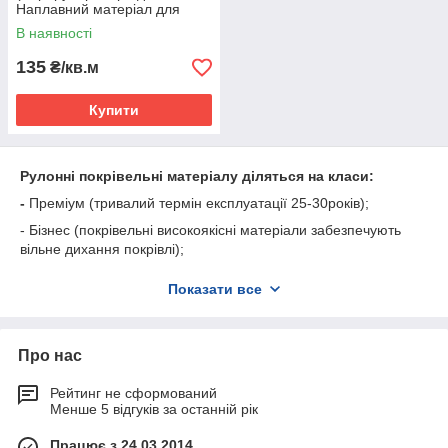
Наплавний матеріал для
покрівлі, Техноніколь,
В наявності
Ніколаєв)
135
₴/кв.м
Купити
Рулонні покрівельні матеріалу діляться на класи:
-
Преміум (тривалий термін експлуатації 25-30років);
- Бізнес (покрівельні високоякісні матеріали забезпечують
вільне дихання покрівлі);
- Стандарт ( для покрівель різного нахилу);
Показати все
- Економ ( характеризуються швидким та легким монтажем).
Наприклад,
Техноеласт Декор
дозволяє створювати цікаві
покриття широкою кольоровою гамою, тим самим
Про нас
перетворивши покрівельний матеріал інструмент
дизайну.Висока вогнестійкість
Техноеласт Полум'я
Стоп
Рейтинг не сформований
дозволяє використовувати його на об'єктах з підвищеними
Менше 5 відгуків за останній рік
вимогами до пожежної безпеки.
Працює з 24.03.2014