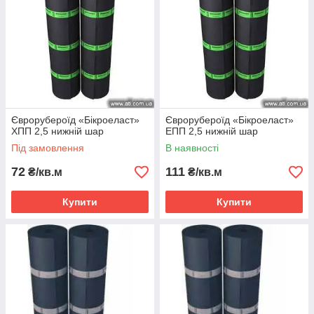
окислюється.Цей процес знижує морозостійкість матеріалу і
ціна такого матеріалу досить прийнятною для споживача.
Бітумний покрівельний матеріал може застосовуватися і для
гідроізоляції всередині будівлі.
Полімерно-бітумна покрівля
- для довгостроковості
покрівельного килима рекомендується використовувати саме
цей покрівельний матеріал.Він має більш широкий діапазон
робочих температур і підвищену надійність.
Єврорубероїд «Бікроеласт»
Єврорубероїд «Бікроеласт»
ХПП 2,5 нижній шар
ЕПП 2,5 нижній шар
Під замовлення
В наявності
72
111
₴/кв.м
₴/кв.м
Купити
Купити