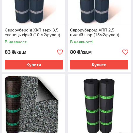
Єврорубероїд ХКП верх 3,5
Єврорубероїд ХПП 2,5
сланець сірий (10 м2/рулон)
нижній шар (15м2/рулон)
В наявності
В наявності
83
80
₴/кв.м
₴/кв.м
Купити
Купити