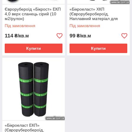
Єврорубероїд «Бікрост» ЕКП
«Бікроеласт» ХКП
4,0 верх сланець сірий (10
(Євроруберобероїд,
м2/рулон)
Наплавний матеріал для
покрівлі, Техноніколь,
Під замовлення
Під замовлення
Ніколаєв)
114
99
₴/кв.м
₴/кв.м
Купити
Купити
«Бікроеласт ЕКП»
(Євроруберобероїд,