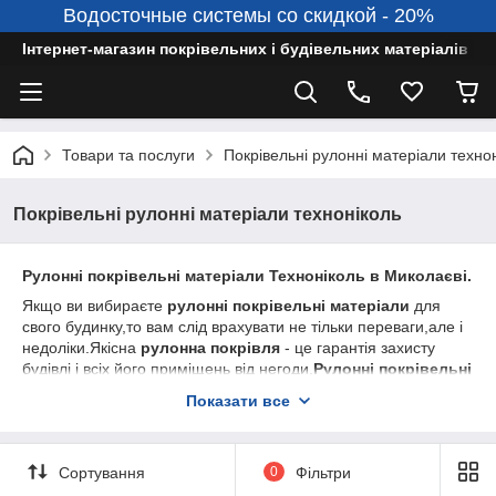
Водосточные системы со скидкой - 20%
Інтернет-магазин покрівельних і будівельних матеріалів
Товари та послуги
Покрівельні рулонні матеріали техно
Покрівельні рулонні матеріали техноніколь
Рулонні покрівельні матеріали Техноніколь в Миколаєві.
Якщо ви вибираєте
рулонні покрівельні матеріали
для
свого будинку,то вам слід врахувати не тільки переваги,але і
недоліки.Якісна
рулонна покрівля
- це гарантія захисту
будівлі і всіх його приміщень від негоди.
Рулонні покрівельні
матеріали
сьогодні досить популярні в сфері
Показати все
будівництва.
Покрівлі
, в яких застосовуються
рулонні
матеріали
відрізняються легкістю,надійністю і
економічністю.При цьому на
рулонні покрівельні
Сортування
0
Фільтри
матеріали в Миколаєві
встановлені прийнятні ціни,що
значно збільшує межі вибору.