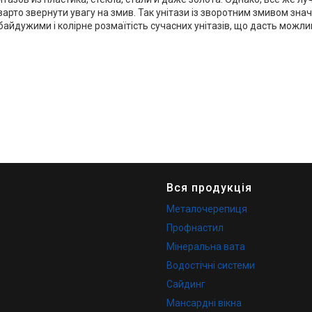
рто звернути увагу на змив. Так унітази із зворотним змивом знач
дужими і колірне розмаїтість сучасних унітазів, що дасть можливі
Вся продукція
Металочерепиця
Профнастил
Мінеральна вата
Водостічні системи
Сайдинг
Мансардні вікна