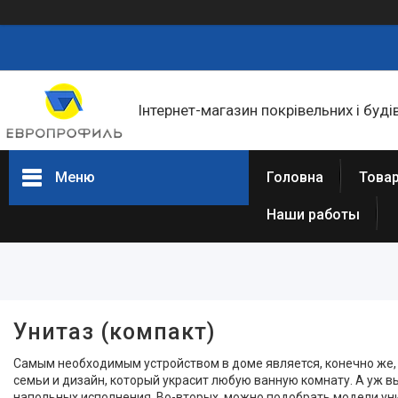
Інтернет-магазин покрівельних і буді
Меню
Головна
Товар
Наши работы
Фільтри
Ціна
Унитаз (компакт)
Самым необходимым устройством в доме является, конечно же, у
Товари та послуги
семьи и дизайн, который украсит любую ванную комнату. А уж в
Статті
напольных исполнения. Во-вторых, можно подобрать модели уни