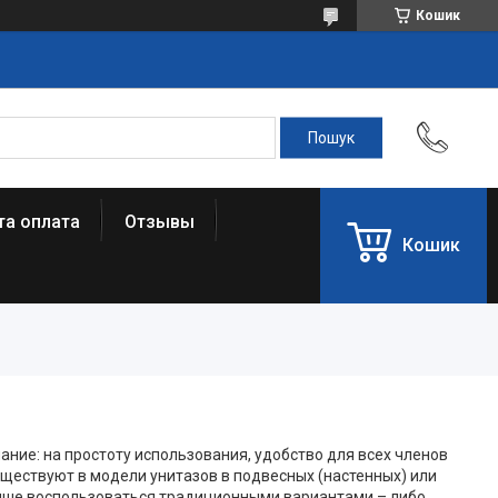
Кошик
та оплата
Отзывы
Кошик
ание: на простоту использования, удобство для всех членов
уществуют в модели унитазов в подвесных (настенных) или
 лучше воспользоваться традиционными вариантами – либо