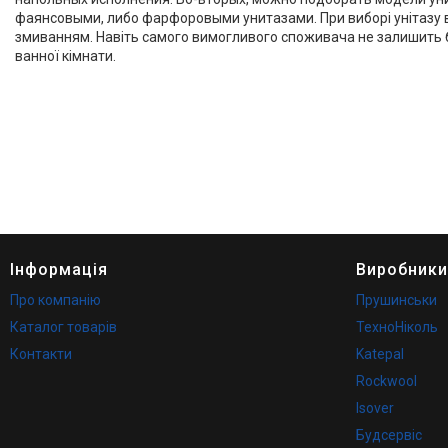
фаянсовыми, либо фарфоровыми унитазами. При виборі унітазу ва
Про нас
змиванням. Навіть самого вимогливого споживача не залишить бай
ванної кімнати.
Відгуки
Фотогалерея
Представництва та філіали
Інформація
Виробники
Про компанію
Прушинськи
Каталог товарів
ТехноНіколь
Контакти
Katepal
Rockwool
Isover
Будсервіс