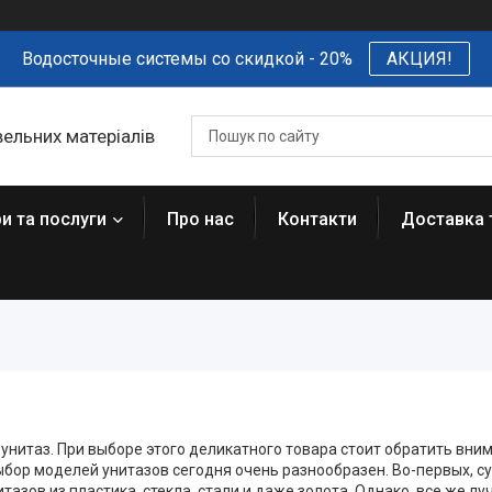
Водосточные системы со скидкой - 20%
АКЦИЯ!
вельних матеріалів
и та послуги
Про нас
Контакти
Доставка 
нитаз. При выборе этого деликатного товара стоит обратить вним
ыбор моделей унитазов сегодня очень разнообразен. Во-первых, с
тазов из пластика, стекла, стали и даже золота. Однако, все же