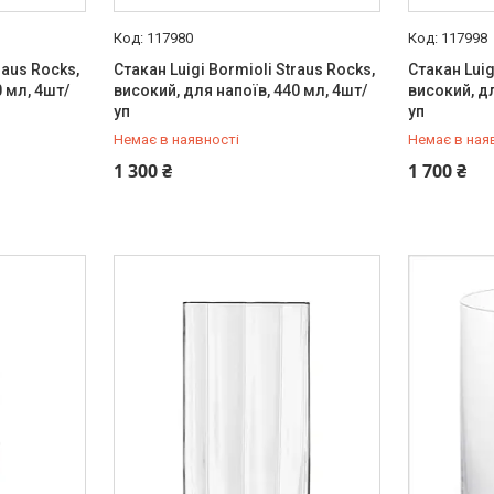
117980
117998
raus Rocks,
Стакан Luigi Bormioli Straus Rocks,
Стакан Luig
0 мл, 4шт/
високий, для напоїв, 440 мл, 4шт/
високий, дл
уп
уп
Немає в наявності
Немає в ная
+380 (67) 519-99-10
+380 (67) 
1 300 ₴
1 700 ₴