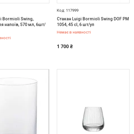
117999
i Bormioli Swing,
Стакан Luigi Bormioli Swing DOF PM
я напоїв, 570 мл, 6шт/
1054, 45 cl, 6 шт/уп
Немає в наявності
вності
519-99-10
+380 (67) 519-99-10
1 700 ₴