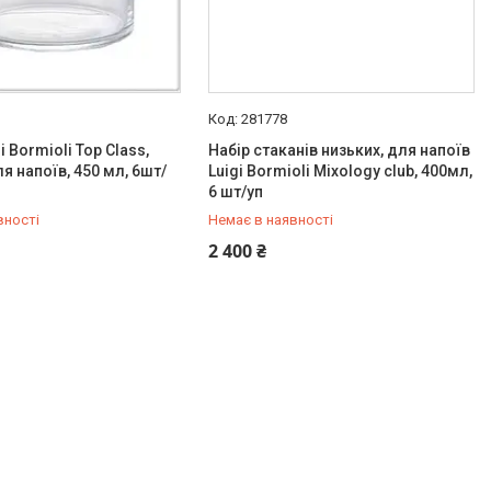
281778
i Bormioli Top Class,
Набір стаканів низьких, для напоїв
я напоїв, 450 мл, 6шт/
Luigi Bormioli Mixology club, 400мл,
6 шт/уп
вності
Немає в наявності
519-99-10
+380 (67) 519-99-10
2 400 ₴