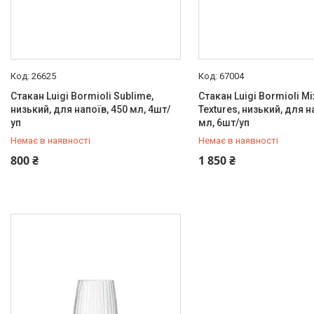
26625
67004
Стакан Luigi Bormioli Sublime,
Стакан Luigi Bormioli M
низький, для напоїв, 450 мл, 4шт/
Textures, низький, для н
уп
мл, 6шт/уп
Немає в наявності
Немає в наявності
+380 (67) 519-99-10
+380 (67) 519-99-10
800 ₴
1 850 ₴