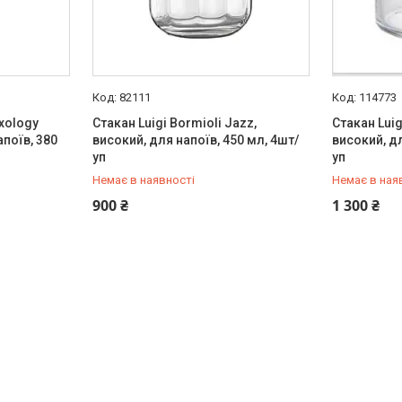
82111
114773
ixology
Стакан Luigi Bormioli Jazz,
Стакан Luig
апоїв, 380
високий, для напоїв, 450 мл, 4шт/
високий, дл
уп
уп
Немає в наявності
Немає в ная
+380 (67) 519-99-10
+380 (67) 
900 ₴
1 300 ₴