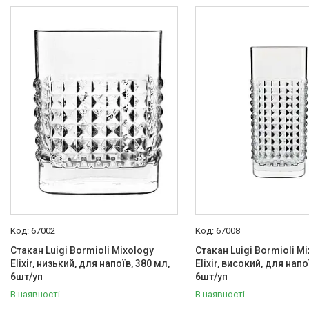
Luigi Bormioli
21
Товари та послуги
Статті
Про нас
Відгуки
Фотогалерея
Представництва та філіали
67002
67008
Стакан Luigi Bormioli Mixology
Стакан Luigi Bormioli M
Elixir, низький, для напоїв, 380 мл,
Elixir, високий, для напо
6шт/уп
6шт/уп
В наявності
В наявності