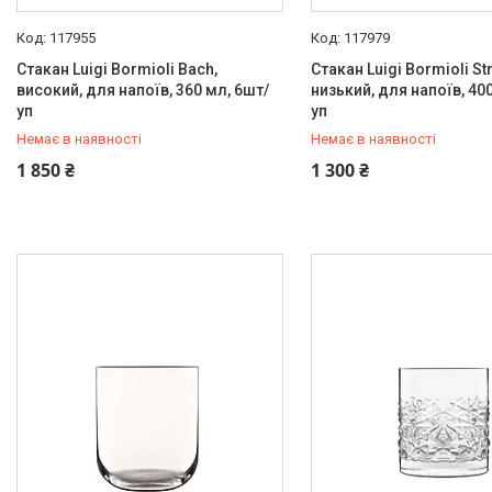
117955
117979
Стакан Luigi Bormioli Bach,
Стакан Luigi Bormioli St
високий, для напоїв, 360 мл, 6шт/
низький, для напоїв, 40
уп
уп
Немає в наявності
Немає в наявності
+380 (67) 519-99-10
+380 (67) 519-99-10
1 850 ₴
1 300 ₴