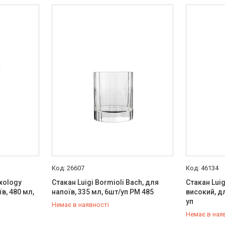
26607
46134
ixology
Стакан Luigi Bormioli Bach, для
Стакан Luig
їв, 480 мл,
напоїв, 335 мл, 6шт/уп PM 485
високий, дл
уп
Немає в наявності
Немає в ная