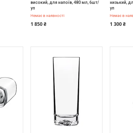
високий, для напоїв, 480 мл, 6шт/
низький, дл
уп
уп
Немає в наявності
Немає в ная
+380 (67) 519-99-10
+380 (67) 
1 850 ₴
1 300 ₴