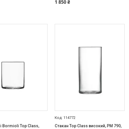
519-99-10
+380 (67) 519-99-10
1 850 ₴
114772
i Bormioli Top Class,
Стакан Top Class високий, PM 790,