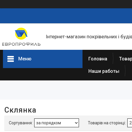
Інтернет-магазин покрівельних і буді
Меню
Головна
Товар
Наши работы
Фільтри
Ціна
В наявності
Склянка
Так
2
Виробник