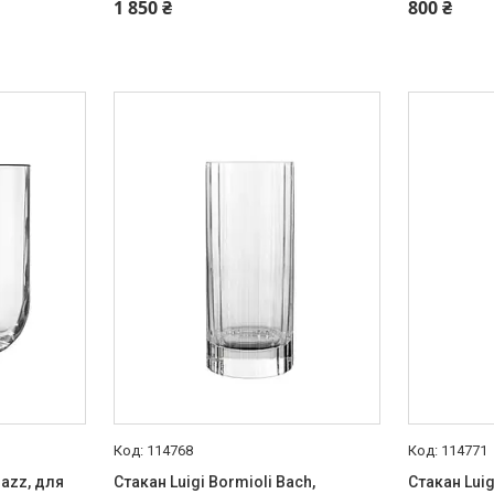
+380 (67) 519-99-10
+380 (67) 
1 850 ₴
800 ₴
114768
114771
Jazz, для
Стакан Luigi Bormioli Bach,
Стакан Luig