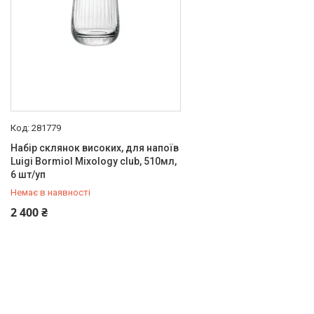
281779
Набір склянок високих, для напоїв
Luigi Bormiol Mixology club, 510мл,
6 шт/уп
Немає в наявності
+380 (67) 519-99-10
2 400 ₴