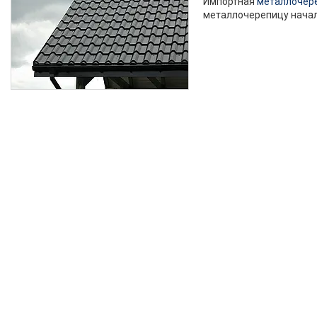
Импортная
металлочер
металлочерепицу начали