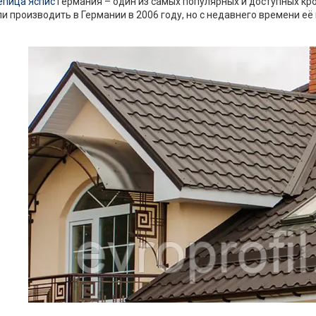
епица Яспис
Германия – один из самых популярных и доступных кр
 производить в Германии в 2006 году, но с недавнего времени её