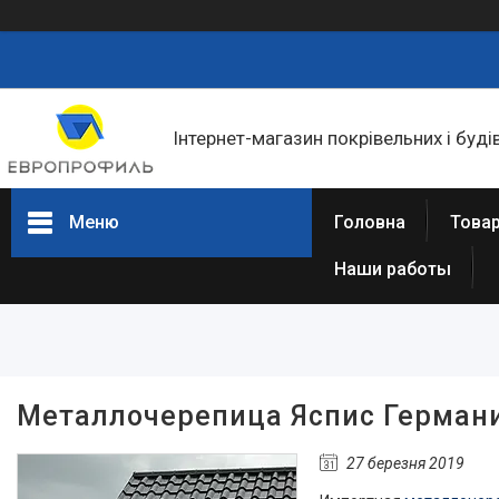
Інтернет-магазин покрівельних і буді
Меню
Головна
Товар
Наши работы
Товари та послуги
Статті
Про нас
Відгуки
Металлочерепица Яспис Герман
Фотогалерея
27 березня 2019
Представництва та філіали