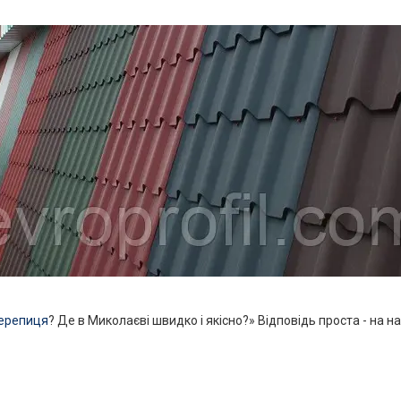
ерепиця
? Де в Миколаєві швидко і якісно?» Відповідь проста - на на