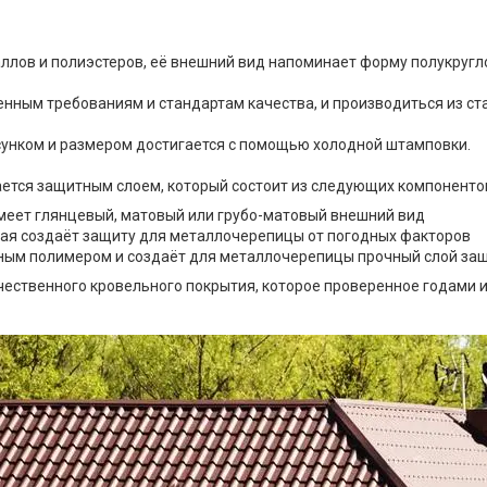
ллов и полиэстеров, её внешний вид напоминает форму полукруг
ным требованиям и стандартам качества, и производиться из стал
унком и размером достигается с помощью холодной штамповки.
ется защитным слоем, который состоит из следующих компоненто
имеет глянцевый, матовый или грубо-матовый внешний вид
рая создаёт защиту для металлочерепицы от погодных факторов
чным полимером и создаёт для металлочерепицы прочный слой за
ественного кровельного покрытия, которое проверенное годами и