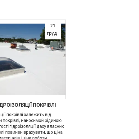
21
груд.
ДРОІЗОЛЯЦІЇ ПОКРІВЛІ
яції покрівлі залежить від
 покрівлі, наносимой рідиною.
тості гідроізоляції даху власник
влі повинен врахувати, що ціна
атеріалів і ціна роботи