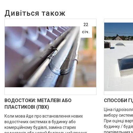
22
січ.
ВОДОСТОКИ: МЕТАЛЕВІ АБО
СПОСОБИ ГІ
ПЛАСТИКОВІ (ПВХ)
Ціна гідроізол
вибору системи
Коли мова йде про встановлення нових
При оцінці вар
водостічних системах в будинку або
будинку / буді
комерційному будівлі, заміна старих
покрівельних м