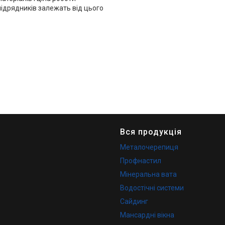
підрядників залежать від цього
Вся продукція
Металочерепиця
Профнастил
Мінеральна вата
Водостічні системи
Сайдинг
Мансардні вікна