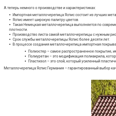
А теперь немного о производстве и характеристиках:
Импортная металлочерепица Яспис состоит из лучших мета
Яспис имеет широкую палитру цветов.
Такая Немецкая металлочерепица выполняется по современ
плотности.
Производство листа самой металлочерепицы с нужным рис
Срок службы металлочерепицы Яспис более десяти лет.
В процессе создания металлочерепица импортная покрыва
Полиэстер – самое распространенное покрытие, 
Полиуретан – это модификация полиакрила, кото
Пластизол – это слой, который усиленный пласти
Металлочерепица Яспис Германия – гарантированный выбор кач