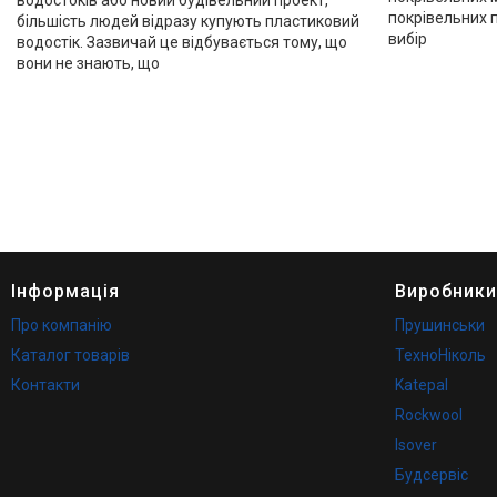
водостоків або новий будівельний проект,
покрівельних 
більшість людей відразу купують пластиковий
вибір
водостік. Зазвичай це відбувається тому, що
вони не знають, що
Інформація
Виробники
Про компанію
Прушинськи
Каталог товарів
ТехноНіколь
Контакти
Katepal
Rockwool
Isover
Будсервіс