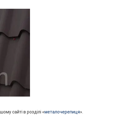
шому сайті в розділі «
металочерепиця
».